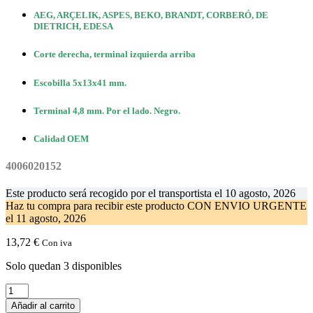
AEG, ARÇELIK, ASPES, BEKO, BRANDT, CORBERÓ, DE
DIETRICH, EDESA
Corte derecha, terminal izquierda arriba
Escobilla 5x13x41 mm.
Terminal 4,8 mm. Por el lado. Negro.
Calidad OEM
4006020152
Este producto será recogido por el transportista el
10 agosto, 2026
Haz tu compra
para recibir este producto CON ENVIO URGENTE
el
11 agosto, 2026
13,72
€
Con iva
Solo quedan 3 disponibles
Escobillas
Motor
Añadir al carrito