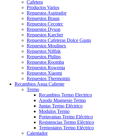
Cafetera
Productos Varios
Repuestos Aspirador
Repuestos Braun
Repuestos Cecotec
Repuestos Dyson
Repuestos Karcher
Repuestos Cafeteras Dolce Gusto
Repuestos Moulinex
Repuestos Nilfisk
Repuestos Philips
Repuestos Roomba
Repuestos Rowenta
Repuestos Xiaomi
Repuestos Thermomix
Recambios Agua Caliente
Termo
Recambios Termo Electrico
Anodo Magnesio Termo
Juntas Termo Eléctrico
Modulos Termo
Portavainas Termo Eléctrico
Resistencias Termo Eléctrico
Termostatos Termo Eléctrico
Calentador