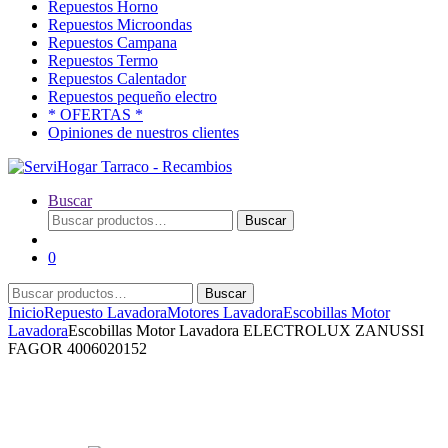
Repuestos Horno
Repuestos Microondas
Repuestos Campana
Repuestos Termo
Repuestos Calentador
Repuestos pequeño electro
* OFERTAS *
Opiniones de nuestros clientes
Buscar
Buscar
Buscar
por:
0
Buscar
Buscar
por:
Inicio
Repuesto Lavadora
Motores Lavadora
Escobillas Motor
Lavadora
Escobillas Motor Lavadora ELECTROLUX ZANUSSI
FAGOR 4006020152