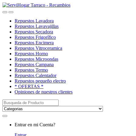
Saltar
saltar
a
al
Open
Close
navegación
contenido
Repuestos Lavadora
Repuestos Lavavajillas
Repuestos Secadora
Repuestos Frigorífico
Repuestos Encimera
Repuestos Vitroceramica
Repuestos Horno
Repuestos Microondas
Repuestos Campana
Repuestos Termo
Repuestos Calentador
Repuestos pequeño electro
* OFERTAS *
Opiniones de nuestros clientes
Buscar:
My
Entrar en mi Cuenta?
Account
Entrar