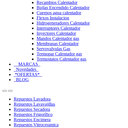
Recambios Calentador
Bujías Encendido Calentador
Cuerpos agua calentador
Flexos Instalacion
Hidrogeneradores Calentador
Interruptores Calentador
Inyectores Calentador
Mandos Calentador gas
Membranas Calentador
Servovalvulas Gas
Termopar Calentador gas
Termostatos Calentador gas
MARCAS
Novedades
*OFERTAS*
BLOG
Open
Close
Repuestos Lavadora
Repuestos Lavavajillas
Repuestos Secadora
Repuestos Frigorífico
Repuestos Encimera
Repuestos Vitroceramica