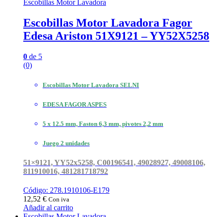
Escobillas Motor Lavadora
Escobillas Motor Lavadora Fagor
Edesa Ariston 51X9121 – YY52X5258
0
de 5
(0)
Escobillas Motor Lavadora SELNI
EDESA FAGOR ASPES
5 x 12.5 mm, Faston 6,3 mm, pivotes 2,2 mm
Juego 2 unidades
51×9121, YY52x5258, C00196541, 49028927, 49008106,
811910016, 481281718792
Código: 278.1910106-E179
12,52
€
Con iva
Añadir al carrito
Escobillas Motor Lavadora