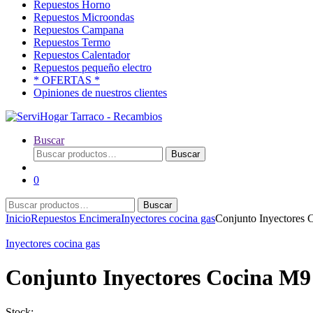
Repuestos Horno
Repuestos Microondas
Repuestos Campana
Repuestos Termo
Repuestos Calentador
Repuestos pequeño electro
* OFERTAS *
Opiniones de nuestros clientes
Buscar
Buscar
Buscar
por:
0
Buscar
Buscar
por:
Inicio
Repuestos Encimera
Inyectores cocina gas
Conjunto Inyectore
Inyectores cocina gas
Conjunto Inyectores Cocina 
Stock: