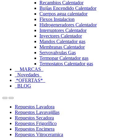
Recambios Calentador
Bujías Encendido Calentador
Cuerpos agua calentador
Flexos Instalacion
Hidrogeneradores Calentador
Interruptores Calentador
Inyectores Calentador
Mandos Calentador gas
Membranas Calentador
Servovalvulas Gas
Termopar Calentador gas
Termostatos Calentador gas
MARCAS
Novedades
*OFERTAS*
BLOG
Open
Close
Repuestos Lavadora
Repuestos Lavavajillas
Repuestos Secadora
Repuestos Frigorífico
Repuestos Encimera
Repuestos Vitroceramica