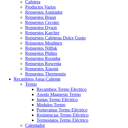
Cafetera
Productos Varios
Repuestos Aspirador
Repuestos Braun
Repuestos Cecotec
Repuestos Dyson
Repuestos Karcher
Repuestos Cafeteras Dolce Gusto
Repuestos Moulinex
Repuestos Nilfisk
Repuestos Philips
Repuestos Roomba
Repuestos Rowenta
Repuestos Xiaomi
Repuestos Thermomix
Recambios Agua Caliente
Termo
Recambios Termo Electrico
Anodo Magnesio Termo
Juntas Termo Eléctrico
Modulos Termo
Portavainas Termo Eléctrico
Resistencias Termo Eléctrico
Termostatos Termo Eléctrico
Calentador