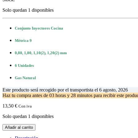
Solo quedan 1 disponibles
Conjunto Inyectores Cocina
Métrica 9
0,80, 1,00, 1,10(2), 1,20(2) mm
6 Unidades
Gas Natural
Este producto será recogido por el transportista el
6 agosto, 2026
Haz tu compra antes de
03 horas y 28 minutos
para recibir este prod
13,50
€
Con iva
Solo quedan 1 disponibles
Conjunto
Añadir al carrito
Inyectores
Cocina