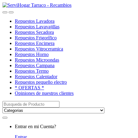
Saltar
saltar
a
al
Open
Close
navegación
contenido
Repuestos Lavadora
Repuestos Lavavajillas
Repuestos Secadora
Repuestos Frigorífico
Repuestos Encimera
Repuestos Vitroceramica
Repuestos Horno
Repuestos Microondas
Repuestos Campana
Repuestos Termo
Repuestos Calentador
Repuestos pequeño electro
* OFERTAS *
Opiniones de nuestros clientes
Buscar:
My
Entrar en mi Cuenta?
Account
Entrar