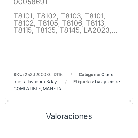
00058691
T8101, T8102, T8103, T8101,
T8102, T8105, T8106, T8113,
T8115, T8135, T8145, LA2023,…
SKU:
252.1200080-D115
Categoría:
Cierre
puerta lavadora Balay
Etiquetas:
balay
,
cierre
,
COMPATIBLE
,
MANETA
Valoraciones