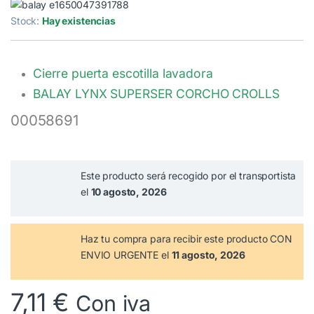
Stock:
Hay existencias
Cierre puerta escotilla lavadora
BALAY LYNX SUPERSER CORCHO CROLLS
00058691
Este producto será recogido por el transportista
el
10 agosto, 2026
Haz tu compra
para recibir este producto CON
ENVIO URGENTE el
11 agosto, 2026
7,11
€
Con iva