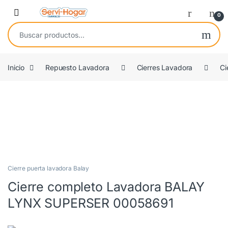
Saltar a navegación
saltar al contenido
Open
0
Buscar por:
Inicio
Repuesto Lavadora
Cierres Lavadora
Ci
COMPATIBLE
Cierre puerta lavadora Balay
Cierre completo Lavadora BALAY
LYNX SUPERSER 00058691