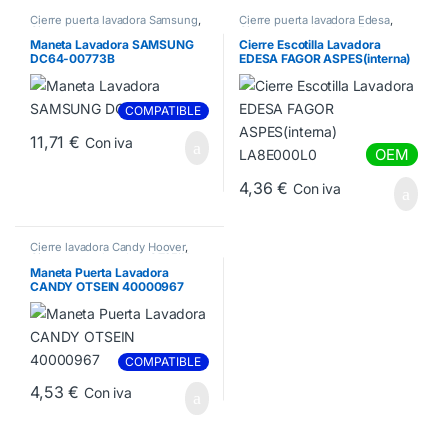
Cierre puerta lavadora Samsung
,
Cierre puerta lavadora Edesa
,
Cierres Lavadora
Cierre puerta lavadora Fagor
Maneta Lavadora SAMSUNG
Cierre Escotilla Lavadora
DC64-00773B
EDESA FAGOR ASPES(interna)
LA8E000L0
COMPATIBLE
11,71
€
Con iva
OEM
4,36
€
Con iva
Cierre lavadora Candy Hoover
,
Cierre puerta lavadora OTSEIN
Maneta Puerta Lavadora
CANDY OTSEIN 40000967
COMPATIBLE
4,53
€
Con iva