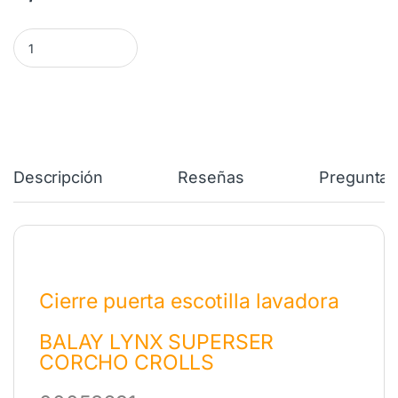
Cierre completo Lavadora BALAY LYNX SUPERSER 00058691 can
Descripción
Reseñas
Preguntas
Cierre puerta escotilla lavadora
BALAY LYNX SUPERSER
CORCHO CROLLS