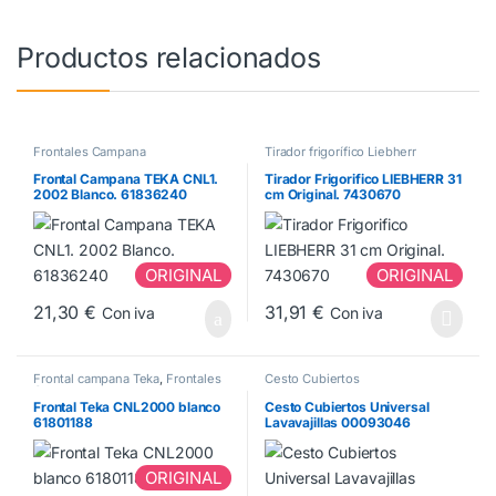
Productos relacionados
Frontales Campana
Tirador frigorífico Liebherr
Frontal Campana TEKA CNL1.
Tirador Frigorifico LIEBHERR 31
2002 Blanco. 61836240
cm Original. 7430670
ORIGINAL
ORIGINAL
21,30
€
31,91
€
Con iva
Con iva
Frontal campana Teka
,
Frontales
Cesto Cubiertos
Campana
Frontal Teka CNL2000 blanco
Cesto Cubiertos Universal
61801188
Lavavajillas 00093046
ORIGINAL