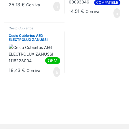
COMPATIBLE
25,13
€
Con iva
14,51
€
Con iva
Cesto Cubiertos
Cesto Cubiertos AEG
ELECTROLUX ZANUSSI
1118228004
OEM
18,43
€
Con iva