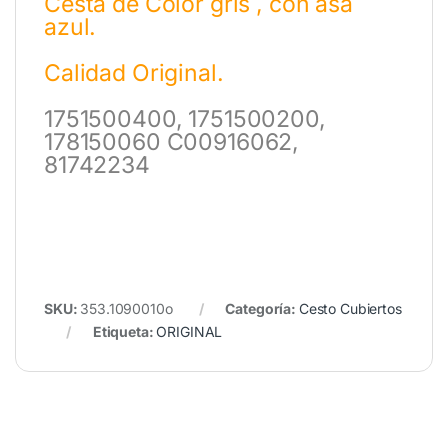
Cesta de Color gris , con asa
azul.
Calidad Original.
1751500400,
1751500200,
178150060 C00916062,
81742234
SKU:
353.1090010o
Categoría:
Cesto Cubiertos
Etiqueta:
ORIGINAL