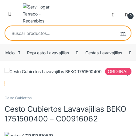
Saltar a navegación
saltar al contenido
Open
0
Buscar por:
Inicio
Repuesto Lavavajillas
Cestas Lavavajillas
ORIGINAL
🔍
Cesto Cubiertos
Cesto Cubiertos Lavavajillas BEKO
1751500400 – C00916062