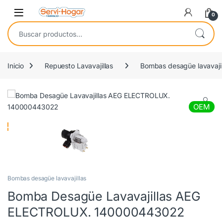
Saltar a navegación
saltar al contenido
Open
0
Buscar por:
Inicio
Repuesto Lavavajillas
Bombas desagüe lavavajil
🔍
OEM
Bombas desagüe lavavajillas
Bomba Desagüe Lavavajillas AEG
ELECTROLUX. 140000443022