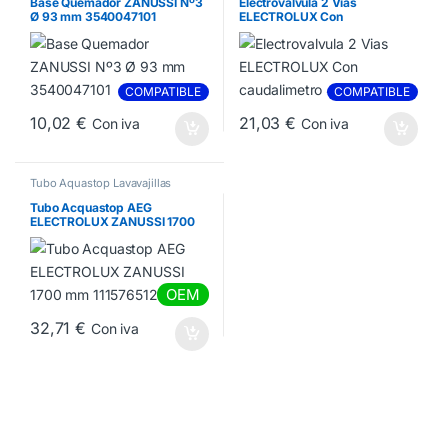
Base Quemador ZANUSSI Nº3
Electrovalvula 2 Vias
Ø 93 mm 3540047101
ELECTROLUX Con
caudalimetro 4055017166
COMPATIBLE
COMPATIBLE
10,02
€
21,03
€
Con iva
Con iva
Tubo Aquastop Lavavajillas
Tubo Acquastop AEG
ELECTROLUX ZANUSSI 1700
mm 1115765123
OEM
32,71
€
Con iva