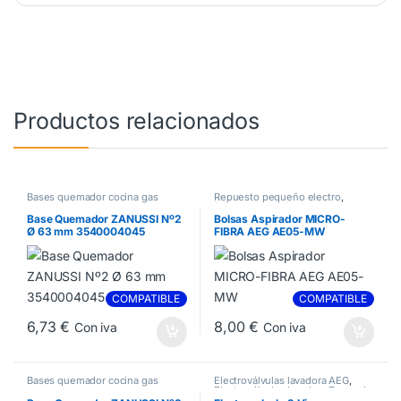
Productos relacionados
Bases quemador cocina gas
Repuesto pequeño electro
,
Repuestos Aspiradoras
Base Quemador ZANUSSI Nº2
Bolsas Aspirador MICRO-
Ø 63 mm 3540004045
FIBRA AEG AE05-MW
COMPATIBLE
COMPATIBLE
6,73
€
8,00
€
Con iva
Con iva
Bases quemador cocina gas
Electroválvulas lavadora AEG
,
Electroválvulas lavadora Zanussi