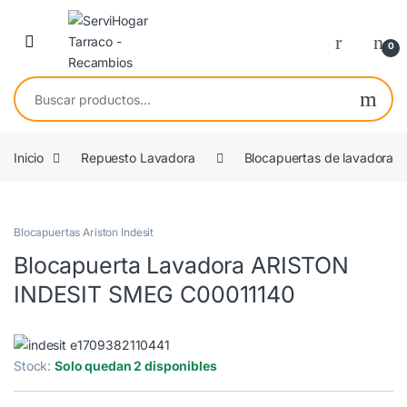
Saltar a navegación
saltar al contenido
Open
0
Buscar por:
Inicio
Repuesto Lavadora
Blocapuertas de lavadora
OEM
Blocapuertas Ariston Indesit
Blocapuerta Lavadora ARISTON
INDESIT SMEG C00011140
Stock:
Solo quedan 2 disponibles