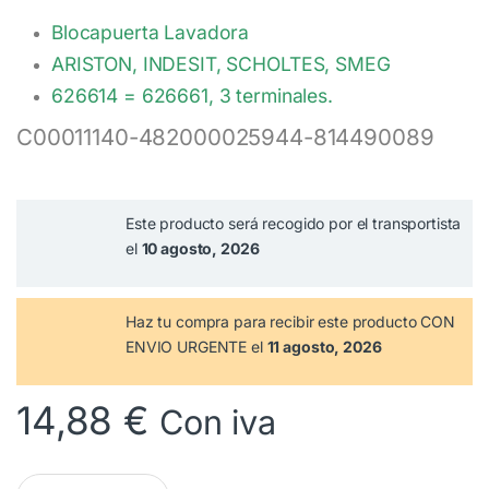
Blocapuerta Lavadora
ARISTON, INDESIT, SCHOLTES, SMEG
626614 = 626661, 3 terminales.
C00011140-482000025944-814490089
Este producto será recogido por el transportista
el
10 agosto, 2026
Haz tu compra
para recibir este producto CON
ENVIO URGENTE el
11 agosto, 2026
14,88
€
Con iva
Blocapuerta Lavadora ARISTON INDESIT SMEG C00011140 canti