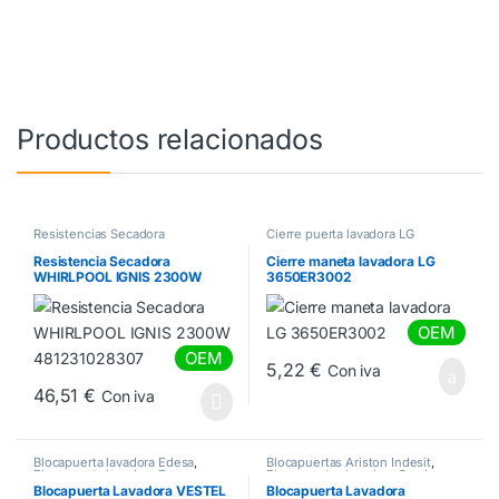
Productos relacionados
Resistencias Secadora
Cierre puerta lavadora LG
Resistencia Secadora
Cierre maneta lavadora LG
WHIRLPOOL IGNIS 2300W
3650ER3002
481231028307
OEM
OEM
5,22
€
Con iva
46,51
€
Con iva
Blocapuerta lavadora Edesa
,
Blocapuertas Ariston Indesit
,
Blocapuerta lavadora Fagor
,
Blocapuertas lavadora Candy
,
Blocapuerta Lavadora Vestel
,
Blocapuertas lavadora Otsein
,
Blocapuerta Lavadora VESTEL
Blocapuerta Lavadora