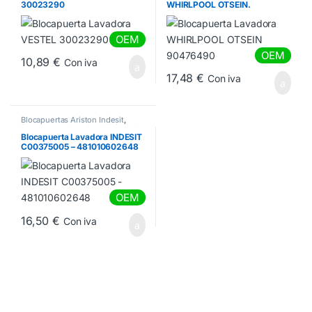
Blocapuertas Lavadora Haier Teka
Blocapuertas lavadora Whirlpool
30023290
WHIRLPOOL OTSEIN.
90476490
OEM
OEM
10,89
€
Con iva
17,48
€
Con iva
Blocapuertas Ariston Indesit
,
Blocapuertas lavadora Whirlpool
Blocapuerta Lavadora INDESIT
C00375005 – 481010602648
OEM
16,50
€
Con iva