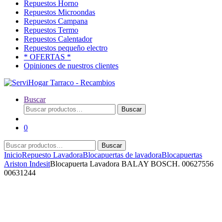
Repuestos Horno
Repuestos Microondas
Repuestos Campana
Repuestos Termo
Repuestos Calentador
Repuestos pequeño electro
* OFERTAS *
Opiniones de nuestros clientes
Buscar
Buscar
Buscar
por:
0
Buscar
Buscar
por:
Inicio
Repuesto Lavadora
Blocapuertas de lavadora
Blocapuertas
Ariston Indesit
Blocapuerta Lavadora BALAY BOSCH. 00627556
00631244