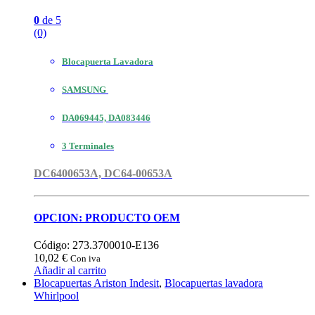
0
de 5
(0)
Blocapuerta Lavadora
SAMSUNG
DA069445, DA083446
3 Terminales
DC6400653A, DC64-00653A
OPCION: PRODUCTO OEM
Código: 273.3700010-E136
10,02
€
Con iva
Añadir al carrito
Blocapuertas Ariston Indesit
,
Blocapuertas lavadora
Whirlpool