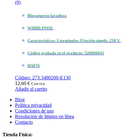
(0)
Blocapuerta lavadora
WHIRLPOOL
Características: 3 terminales. Fijación simple. 250 V.
Código grabado en el producto: 326066045
DA076
Código: 273.3480200-E130
12,60
€
Con iva
Añadir al carrito
Blog
Política privacidad
Condiciones de uso
Resolución de litigios en línea
Contacto
Tienda Física: