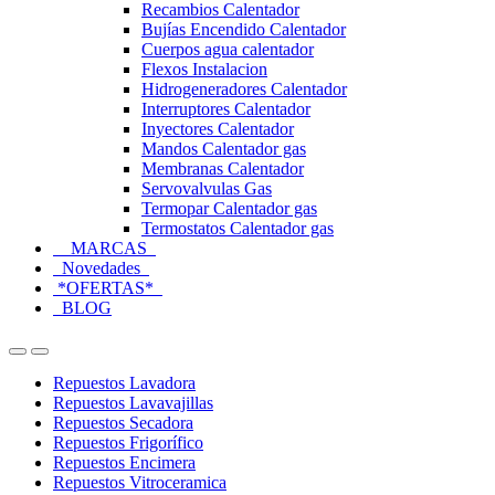
Recambios Calentador
Bujías Encendido Calentador
Cuerpos agua calentador
Flexos Instalacion
Hidrogeneradores Calentador
Interruptores Calentador
Inyectores Calentador
Mandos Calentador gas
Membranas Calentador
Servovalvulas Gas
Termopar Calentador gas
Termostatos Calentador gas
MARCAS
Novedades
*OFERTAS*
BLOG
Open
Close
Repuestos Lavadora
Repuestos Lavavajillas
Repuestos Secadora
Repuestos Frigorífico
Repuestos Encimera
Repuestos Vitroceramica