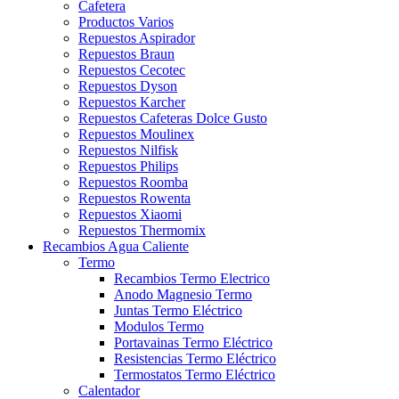
Cafetera
Productos Varios
Repuestos Aspirador
Repuestos Braun
Repuestos Cecotec
Repuestos Dyson
Repuestos Karcher
Repuestos Cafeteras Dolce Gusto
Repuestos Moulinex
Repuestos Nilfisk
Repuestos Philips
Repuestos Roomba
Repuestos Rowenta
Repuestos Xiaomi
Repuestos Thermomix
Recambios Agua Caliente
Termo
Recambios Termo Electrico
Anodo Magnesio Termo
Juntas Termo Eléctrico
Modulos Termo
Portavainas Termo Eléctrico
Resistencias Termo Eléctrico
Termostatos Termo Eléctrico
Calentador