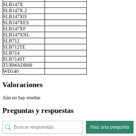
SLB147X
SLB147X-2
SLB147XD
SLB147XES
SLB147XF
SLB147XNL
SLB712
SLB712TE
SLB714
SLB714ST
TURWADR60
WD140
Valoraciones
Aún no hay reseñas
Preguntas y respuestas
Haz una pregunta