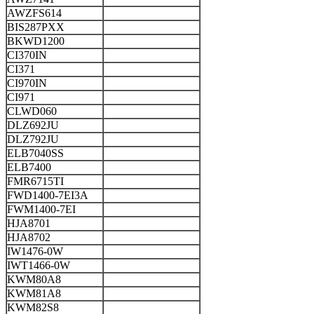
AWZFS614
BIS287PXX
BKWD1200
CI370IN
CI371
CI970IN
CI971
CLWD060
DLZ692JU
DLZ792JU
ELB7040SS
ELB7400
FMR6715TI
FWD1400-7EI3A
FWM1400-7EI
HJA8701
HJA8702
IW1476-0W
IWT1466-0W
KWM80A8
KWM81A8
KWM82S8