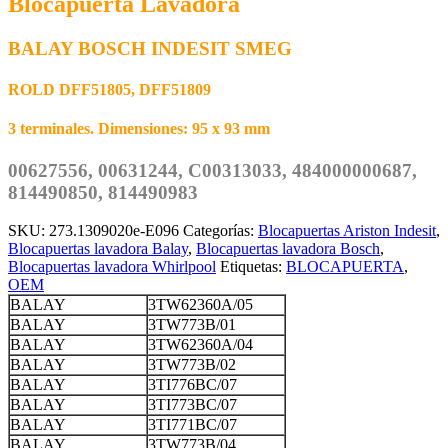
Blocapuerta Lavadora
BALAY BOSCH INDESIT SMEG
ROLD DFF51805, DFF51809
3 terminales. Dimensiones: 95 x 93 mm
00627556, 00631244, C00313033, 484000000687,
814490850, 814490983
SKU:
273.1309020e-E096
Categorías:
Blocapuertas Ariston Indesit
,
Blocapuertas lavadora Balay
,
Blocapuertas lavadora Bosch
,
Blocapuertas lavadora Whirlpool
Etiquetas:
BLOCAPUERTA
,
OEM
BALAY
3TW62360A/05
BALAY
3TW773B/01
BALAY
3TW62360A/04
BALAY
3TW773B/02
BALAY
3TI776BC/07
BALAY
3TI773BC/07
BALAY
3TI771BC/07
BALAY
3TW773B/04