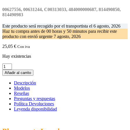
00627556, 00631244, C00313033, 484000000687, 814490850,
814490983
Este producto será recogido por el transportista el
6 agosto, 2026
Haz tu compra antes de
00 horas y 50 minutos
para recibir este
producto con envió urgente
7 agosto, 2026
25,05
€
Con iva
Hay existencias
Blocapuerta
Lavadora
Añadir al carrito
BALAY
BOSCH.
Descripción
00627556
Modelos
00631244
Reseñas
cantidad
Preguntas y respuestas
Política Devoluciones
Leyenda disponibilidad