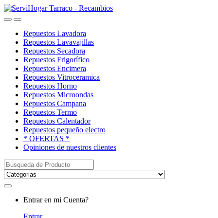
Saltar
saltar
a
al
Open
Close
navegación
contenido
Repuestos Lavadora
Repuestos Lavavajillas
Repuestos Secadora
Repuestos Frigorífico
Repuestos Encimera
Repuestos Vitroceramica
Repuestos Horno
Repuestos Microondas
Repuestos Campana
Repuestos Termo
Repuestos Calentador
Repuestos pequeño electro
* OFERTAS *
Opiniones de nuestros clientes
Buscar:
My
Entrar en mi Cuenta?
Account
Entrar