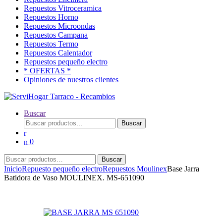
Repuestos Vitroceramica
Repuestos Horno
Repuestos Microondas
Repuestos Campana
Repuestos Termo
Repuestos Calentador
Repuestos pequeño electro
* OFERTAS *
Opiniones de nuestros clientes
Buscar
Buscar
Buscar
por:
0
Buscar
Buscar
por:
Inicio
Repuesto pequeño electro
Repuestos Moulinex
Base Jarra
Batidora de Vaso MOULINEX. MS-651090