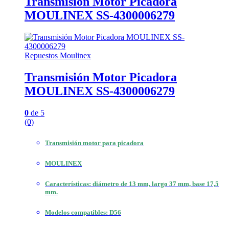
Transmisión Motor Picadora
MOULINEX SS-4300006279
Repuestos Moulinex
Transmisión Motor Picadora
MOULINEX SS-4300006279
0
de 5
(0)
Transmisión motor para picadora
MOULINEX
Características: diámetro de 13 mm, largo 37 mm, base 17,5
mm.
Modelos compatibles: D56