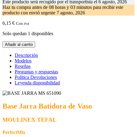
Este producto será recogido por el transportista el
6 agosto, 2026
Haz tu compra antes de
08 horas y 03 minutos
para recibir este
producto con envió urgente
7 agosto, 2026
6,15
€
Con iva
Solo quedan 1 disponibles
Base
Añadir al carrito
Jarra
Batidora
Descripción
de
Modelos
Vaso
Reseñas
MOULINEX.
Preguntas y respuestas
MS-
Política Devoluciones
651090
Leyenda disponibilidad
cantidad
Base Jarra Batidora de Vaso
MOULINEX TEFAL
PerfectMix