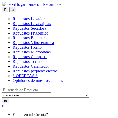
Saltar
saltar
a
al
Open
Close
navegación
contenido
Repuestos Lavadora
Repuestos Lavavajillas
Repuestos Secadora
Repuestos Frigorífico
Repuestos Encimera
Repuestos Vitroceramica
Repuestos Horno
Repuestos Microondas
Repuestos Campana
Repuestos Termo
Repuestos Calentador
Repuestos pequeño electro
* OFERTAS *
Opiniones de nuestros clientes
Buscar:
My
Account
Entrar en mi Cuenta?