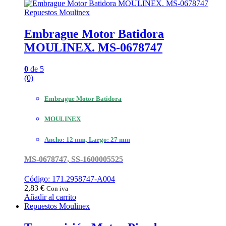
Repuestos Moulinex
Embrague Motor Batidora
MOULINEX. MS-0678747
0
de 5
(0)
Embrague Motor Batidora
MOULINEX
Ancho: 12 mm, Largo: 27 mm
MS-0678747, SS-1600005525
Código: 171.2958747-A004
2,83
€
Con iva
Añadir al carrito
Repuestos Moulinex