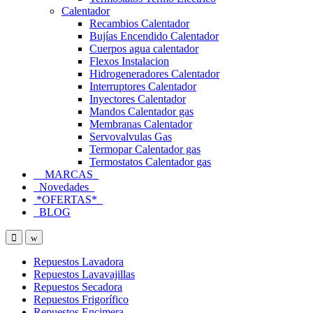
Calentador
Recambios Calentador
Bujías Encendido Calentador
Cuerpos agua calentador
Flexos Instalacion
Hidrogeneradores Calentador
Interruptores Calentador
Inyectores Calentador
Mandos Calentador gas
Membranas Calentador
Servovalvulas Gas
Termopar Calentador gas
Termostatos Calentador gas
MARCAS
Novedades
*OFERTAS*
BLOG
Open
Close
Repuestos Lavadora
Repuestos Lavavajillas
Repuestos Secadora
Repuestos Frigorífico
Repuestos Encimera