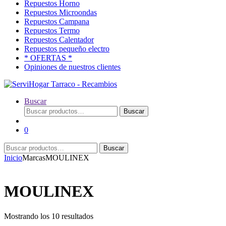
Repuestos Horno
Repuestos Microondas
Repuestos Campana
Repuestos Termo
Repuestos Calentador
Repuestos pequeño electro
* OFERTAS *
Opiniones de nuestros clientes
Buscar
Buscar
Buscar
por:
0
Buscar
Buscar
por:
Inicio
Marcas
MOULINEX
MOULINEX
Ordenado
Mostrando los 10 resultados
por