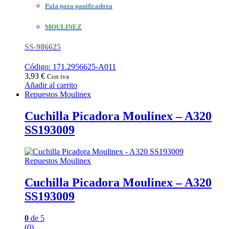
Pala para panificadora
MOULINEZ
SS-986625
Código: 171.2956625-A011
3,93
€
Con iva
Añadir al carrito
Repuestos Moulinex
Cuchilla Picadora Moulinex – A320
SS193009
Repuestos Moulinex
Cuchilla Picadora Moulinex – A320
SS193009
0
de 5
(0)