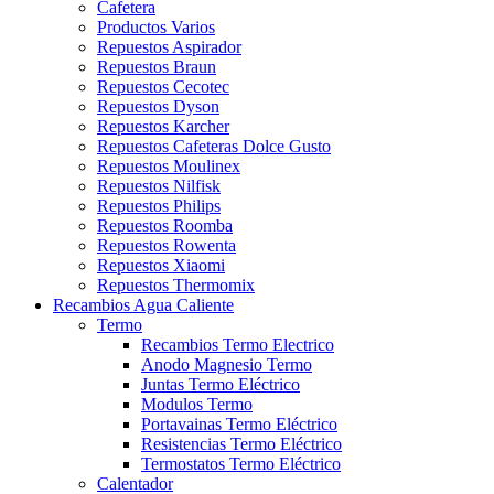
Cafetera
Productos Varios
Repuestos Aspirador
Repuestos Braun
Repuestos Cecotec
Repuestos Dyson
Repuestos Karcher
Repuestos Cafeteras Dolce Gusto
Repuestos Moulinex
Repuestos Nilfisk
Repuestos Philips
Repuestos Roomba
Repuestos Rowenta
Repuestos Xiaomi
Repuestos Thermomix
Recambios Agua Caliente
Termo
Recambios Termo Electrico
Anodo Magnesio Termo
Juntas Termo Eléctrico
Modulos Termo
Portavainas Termo Eléctrico
Resistencias Termo Eléctrico
Termostatos Termo Eléctrico
Calentador