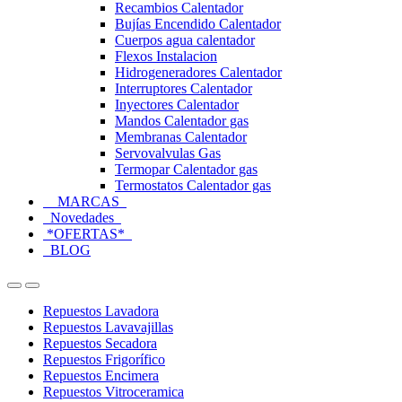
Recambios Calentador
Bujías Encendido Calentador
Cuerpos agua calentador
Flexos Instalacion
Hidrogeneradores Calentador
Interruptores Calentador
Inyectores Calentador
Mandos Calentador gas
Membranas Calentador
Servovalvulas Gas
Termopar Calentador gas
Termostatos Calentador gas
MARCAS
Novedades
*OFERTAS*
BLOG
Open
Close
Repuestos Lavadora
Repuestos Lavavajillas
Repuestos Secadora
Repuestos Frigorífico
Repuestos Encimera
Repuestos Vitroceramica