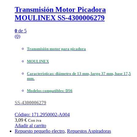
Transmisión Motor Picadora
MOULINEX SS-4300006279
0
de 5
(0)
Transmisión motor para picadora
MOULINEX
Características: diámetro de 13 mm, largo 37 mm, base 17,5
mm.
Modelos compatibles: D56
SS-4300006279
Código: 171.2950002-A004
3,09
€
Con iva
Añadir al carrito
Repuesto pequeño electro
,
Repuestos Aspiradoras