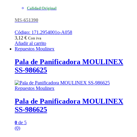
Calidad Original
MS-651390
Código: 171.2954001o-A058
3,12
€
Con iva
Añadir al carrito
Repuestos Moulinex
Pala de Panificadora MOULINEX
SS-986625
Repuestos Moulinex
Pala de Panificadora MOULINEX
SS-986625
0
de 5
(0)