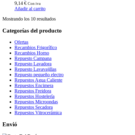
9,14
€
Con iva
Añadir al carrito
Ordenado
Mostrando los 10 resultados
por
popularidad
Categorías del producto
Ofertas
Recambios Frigorífico
Recambios Horno
Repuesto Campana
Repuesto Lavadora
Repuesto Lavavajillas
Repuesto pequeño electro
Repuestos Agua Caliente
Repuestos Encimera
Repuestos Freidora
Repuestos Hostelería
Repuestos Microondas
Repuestos Secadora
Repuestos Vitrocerámica
Envió