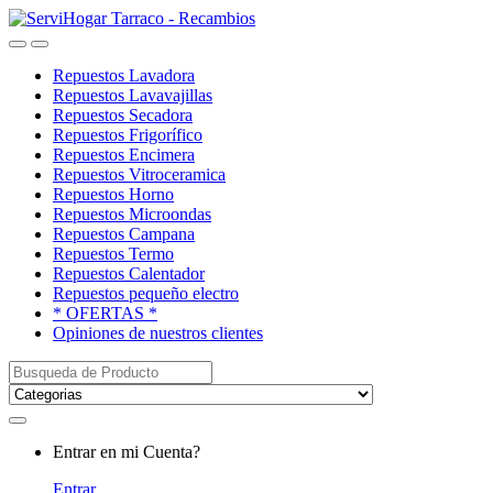
Saltar
saltar
a
al
Open
Close
navegación
contenido
Repuestos Lavadora
Repuestos Lavavajillas
Repuestos Secadora
Repuestos Frigorífico
Repuestos Encimera
Repuestos Vitroceramica
Repuestos Horno
Repuestos Microondas
Repuestos Campana
Repuestos Termo
Repuestos Calentador
Repuestos pequeño electro
* OFERTAS *
Opiniones de nuestros clientes
Buscar:
My
Entrar en mi Cuenta?
Account
Entrar