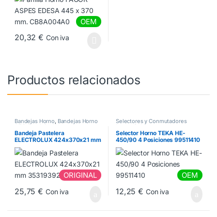
OEM
20,32
€
Con iva
Productos relacionados
Bandejas Horno
,
Bandejas Horno
Selectores y Conmutadores
AEG
,
Bandejas Horno
horno
,
Selectores y
ELECTROLUX
,
Bandejas Horno
Conmutadores TEKA
Bandeja Pastelera
Selector Horno TEKA HE-
IKEA
,
Bandejas Horno ZANUSSI
ELECTROLUX 424x370x21 mm
450/90 4 Posiciones 99511410
3531939233
ORIGINAL
OEM
25,75
€
12,25
€
Con iva
Con iva