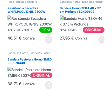
Resistencias Secadora
Bandejas Horno
,
Bandejas Horno
TEKA
Resistencia Secadora
Bandeja Horno TEKA 46 x 37
WHIRLPOOL IGNIS 2300W
cm Profunda 82409602
481231028307
OEM
ORIGINAL
46,51
€
27,95
€
Con iva
Con iva
Bandejas Horno
,
Bandejas Horno
SMEG
Bandeja Pastelera Horno SMEG
030370439
ORIGINAL
38,71
€
Con iva