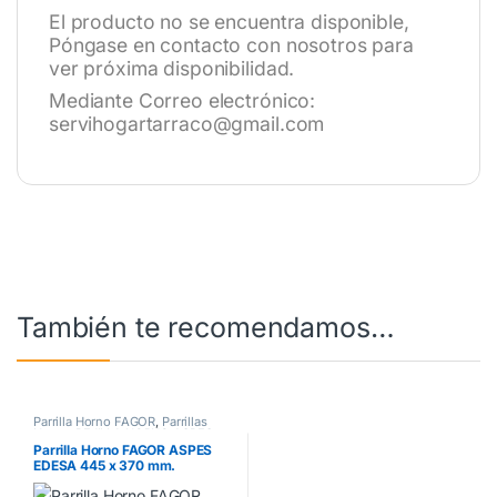
El producto no se encuentra disponible,
Póngase en contacto con nosotros para
ver próxima disponibilidad.
Mediante Correo electrónico:
servihogartarraco@gmail.com
También te recomendamos…
Parrilla Horno FAGOR
,
Parrillas
Horno
,
REJILLA HORNO ASPES
,
REJILLA HORNO EDESA
Parrilla Horno FAGOR ASPES
EDESA 445 x 370 mm.
CB8A004A0