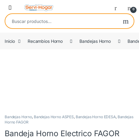
Saltar a navegación
saltar al contenido
Open
0
Buscar por:
Inicio
Recambios Horno
Bandejas Horno
Band
OEM
Bandejas Horno
,
Bandejas Horno ASPES
,
Bandejas Horno EDESA
,
Bandejas
Horno FAGOR
Bandeja Horno Electrico FAGOR