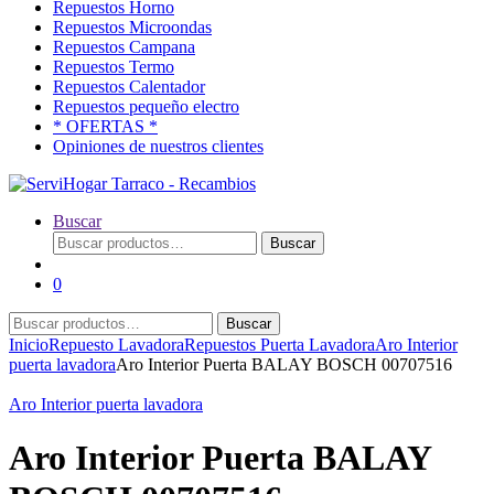
Repuestos Horno
Repuestos Microondas
Repuestos Campana
Repuestos Termo
Repuestos Calentador
Repuestos pequeño electro
* OFERTAS *
Opiniones de nuestros clientes
Buscar
Buscar
Buscar
por:
0
Buscar
Buscar
por:
Inicio
Repuesto Lavadora
Repuestos Puerta Lavadora
Aro Interior
puerta lavadora
Aro Interior Puerta BALAY BOSCH 00707516
Aro Interior puerta lavadora
Aro Interior Puerta BALAY