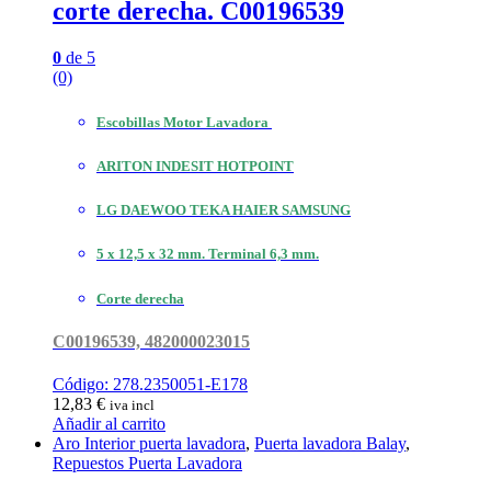
corte derecha. C00196539
0
de 5
(0)
Escobillas Motor Lavadora
ARITON INDESIT HOTPOINT
LG DAEWOO TEKA HAIER SAMSUNG
5 x 12,5 x 32 mm. Terminal 6,3 mm.
Corte derecha
C00196539, 482000023015
Código: 278.2350051-E178
12,83
€
iva incl
Añadir al carrito
Aro Interior puerta lavadora
,
Puerta lavadora Balay
,
Repuestos Puerta Lavadora