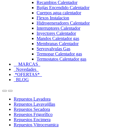
Recambios Calentador
Bujías Encendido Calentador
Cuerpos agua calentador
Flexos Instalacion
Hidrogeneradores Calentador
Interruptores Calentador
Inyectores Calentador
Mandos Calentador gas
Membranas Calentador
Servovalvulas Gas
Termopar Calentador gas
Termostatos Calentador gas
MARCAS
Novedades
*OFERTAS*
BLOG
Open
Close
Repuestos Lavadora
Repuestos Lavavajillas
Repuestos Secadora
Repuestos Frigorífico
Repuestos Encimera
Repuestos Vitroceramica