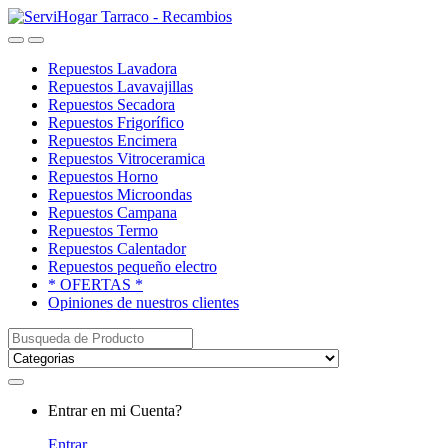
Saltar
saltar
a
al
Open
Close
navegación
contenido
Repuestos Lavadora
Repuestos Lavavajillas
Repuestos Secadora
Repuestos Frigorífico
Repuestos Encimera
Repuestos Vitroceramica
Repuestos Horno
Repuestos Microondas
Repuestos Campana
Repuestos Termo
Repuestos Calentador
Repuestos pequeño electro
* OFERTAS *
Opiniones de nuestros clientes
Buscar:
My
Entrar en mi Cuenta?
Account
Entrar