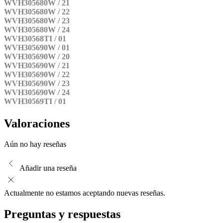
WVH305680W / 21
WVH305680W / 22
WVH305680W / 23
WVH305680W / 24
WVH30568TI / 01
WVH305690W / 01
WVH305690W / 20
WVH305690W / 21
WVH305690W / 22
WVH305690W / 23
WVH305690W / 24
WVH30569TI / 01
Valoraciones
Aún no hay reseñas
Añadir una reseña
Actualmente no estamos aceptando nuevas reseñas.
Preguntas y respuestas