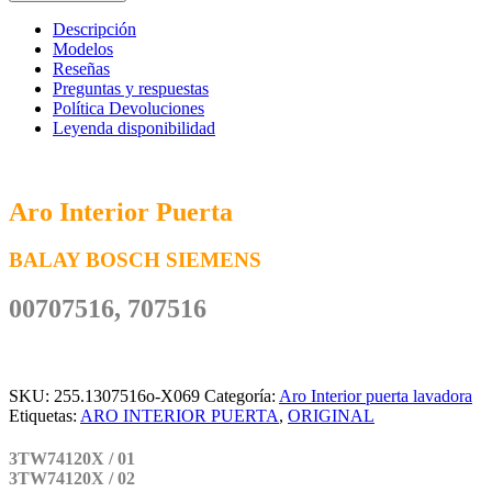
Interior
Puerta
Descripción
BALAY
Modelos
BOSCH
Reseñas
00707516
Preguntas y respuestas
cantidad
Política Devoluciones
Leyenda disponibilidad
Aro Interior Puerta
BALAY BOSCH SIEMENS
00707516, 707516
SKU:
255.1307516o-X069
Categoría:
Aro Interior puerta lavadora
Etiquetas:
ARO INTERIOR PUERTA
,
ORIGINAL
3TW74120X / 01
3TW74120X / 02