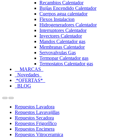
Recambios Calentador
Bujías Encendido Calentador
Cuerpos agua calentador
Flexos Instalacion
Hidrogeneradores Calentador
Interruptores Calentador
Inyectores Calentador
Mandos Calentador gas
Membranas Calentador
Servovalvulas Gas
Termopar Calentador gas
Termostatos Calentador gas
MARCAS
Novedades
*OFERTAS*
BLOG
Open
Close
Repuestos Lavadora
Repuestos Lavavajillas
Repuestos Secadora
Repuestos Frigorífico
Repuestos Encimera
Repuestos Vitroceramica