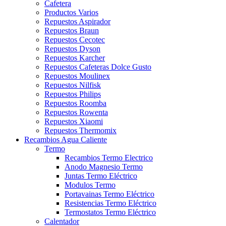
Cafetera
Productos Varios
Repuestos Aspirador
Repuestos Braun
Repuestos Cecotec
Repuestos Dyson
Repuestos Karcher
Repuestos Cafeteras Dolce Gusto
Repuestos Moulinex
Repuestos Nilfisk
Repuestos Philips
Repuestos Roomba
Repuestos Rowenta
Repuestos Xiaomi
Repuestos Thermomix
Recambios Agua Caliente
Termo
Recambios Termo Electrico
Anodo Magnesio Termo
Juntas Termo Eléctrico
Modulos Termo
Portavainas Termo Eléctrico
Resistencias Termo Eléctrico
Termostatos Termo Eléctrico
Calentador