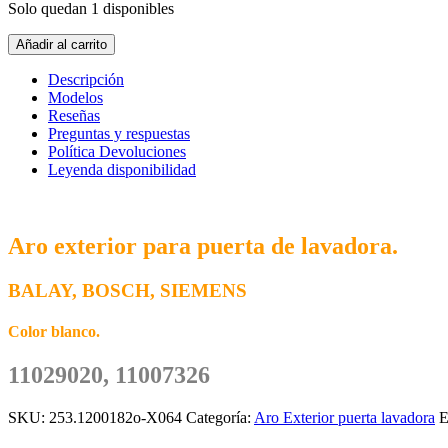
Solo quedan 1 disponibles
Aro
Añadir al carrito
Exterior
Puerta
Descripción
Lavadora
Modelos
BALAY
Reseñas
BOSCH
Preguntas y respuestas
11029020
Política Devoluciones
cantidad
Leyenda disponibilidad
Aro exterior para puerta de lavadora.
BALAY, BOSCH, SIEMENS
Color blanco.
11029020, 11007326
SKU:
253.1200182o-X064
Categoría:
Aro Exterior puerta lavadora
E