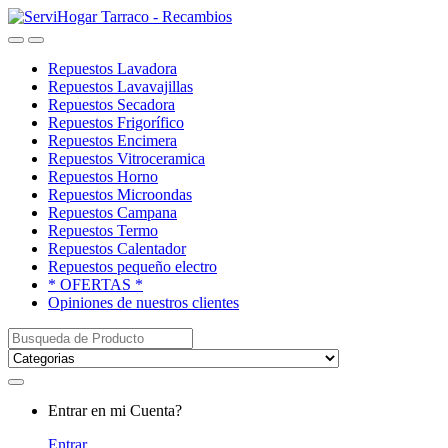
Saltar
saltar
a
al
Open
Close
navegación
contenido
Repuestos Lavadora
Repuestos Lavavajillas
Repuestos Secadora
Repuestos Frigorífico
Repuestos Encimera
Repuestos Vitroceramica
Repuestos Horno
Repuestos Microondas
Repuestos Campana
Repuestos Termo
Repuestos Calentador
Repuestos pequeño electro
* OFERTAS *
Opiniones de nuestros clientes
Buscar:
My
Entrar en mi Cuenta?
Account
Entrar