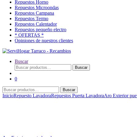
Repuestos Horno
Repuestos Microondas
Repuestos Campana
Repuestos Termo
Repuestos Calentador
Repuestos pequeño electro
* OFERTAS *
Opiniones de nuestros clientes
Buscar
Buscar
Buscar
por:
0
Buscar
Buscar
por:
Inicio
Repuesto Lavadora
Repuestos Puerta Lavadora
Aro Exterior pue