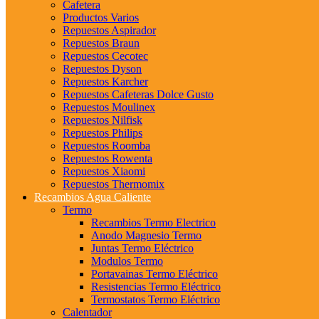
Cafetera
Productos Varios
Repuestos Aspirador
Repuestos Braun
Repuestos Cecotec
Repuestos Dyson
Repuestos Karcher
Repuestos Cafeteras Dolce Gusto
Repuestos Moulinex
Repuestos Nilfisk
Repuestos Philips
Repuestos Roomba
Repuestos Rowenta
Repuestos Xiaomi
Repuestos Thermomix
Recambios Agua Caliente
Termo
Recambios Termo Electrico
Anodo Magnesio Termo
Juntas Termo Eléctrico
Modulos Termo
Portavainas Termo Eléctrico
Resistencias Termo Eléctrico
Termostatos Termo Eléctrico
Calentador