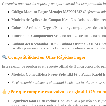
Garantiza una cocción segura y un ajuste hermético comprobando los
Código Maestro Fagor Menaje:
M5P001232
(Referencia ofi
Modelos de Aplicación Compatibles:
Diseñado específicament
Color de Acabado:
Negra
(Pulsador y cuerpo inyectados en ba
Función del Componente:
Selector rotativo de funcionamiento
Calidad del Recambio:
100% Calidad Original / OEM
(Piez
las altas presiones del cocinado diario sin deformarse ni transferi
Compatibilidad en Ollas Rápidas Fagor
Este selector de presión es el repuesto oficial de fábrica concebido pa
Modelos Compatibles:
Fagor Splendid 98
y
Fagor Rapid E
Es el recambio idóneo si el manual técnico de tu olla express so
¿Por qué comprar esta válvula original HOY en nu
Seguridad total en tu cocina:
Con las ollas a presión no se jue
sobrepresión. La pieza original Fagor garantiza que los sistema