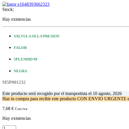
Stock:
Hay existencias
VALVULA OLLA PRESION
FAGOR
SPLENDID 98
NEGRA
M5P001232
Este producto será recogido por el transportista el
10 agosto, 2026
Haz tu compra
para recibir este producto CON ENVIO URGENTE 
7,68
€
Con iva
Hay existencias
Válvula