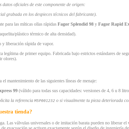
 datos oficiales de este componente de origen:
cial grabada en los despieces técnicos del fabricante).
e para las míticas ollas rápidas
Fagor Splendid 98
y
Fagor Rapid Ex
quelita/plástico térmico de alta densidad).
 y liberación rápida de vapor.
a legítima de primer equipo. Fabricada bajo estrictos estándares de seg
r olores).
ra el mantenimiento de las siguientes líneas de menaje:
xpress 99
(válido para todas sus capacidades: versiones de 4, 6 u 8 lit
licita la referencia
o si visualmente tu pieza deteriorada c
M5P001232
estra tienda?
ga. Las válvulas universales o de imitación barata pueden no liberar el 
s de evacuación se activen exactamente según el diseño de ingeniería de