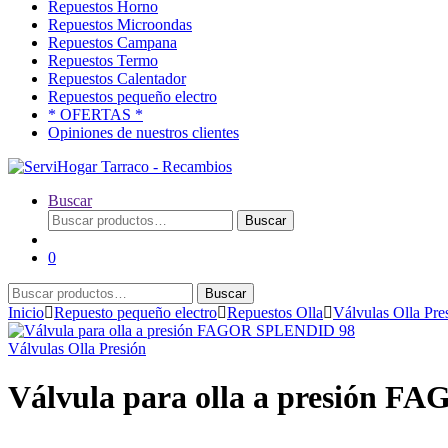
Repuestos Horno
Repuestos Microondas
Repuestos Campana
Repuestos Termo
Repuestos Calentador
Repuestos pequeño electro
* OFERTAS *
Opiniones de nuestros clientes
Buscar
Buscar
Buscar
por:
0
Buscar
Buscar
por:
Inicio
Repuesto pequeño electro
Repuestos Olla
Válvulas Olla Pre
Válvulas Olla Presión
Válvula para olla a presión 