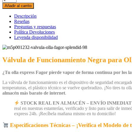
para
Añadir al carrito
olla
a
Descripción
presión
Reseñas
FAGOR
Preguntas y respuestas
SPLENDID
Política Devoluciones
98
Leyenda disponibilidad
cantidad
Válvula de Funcionamiento Negra para Oll
¿Tu olla express Fagor pierde vapor de forma continua por los later
La válvula de funcionamiento es el dispositivo de seguridad encargado 
temperaturas, el plástico técnico se vuelve quebradizo. ¡No tires tu oll
almacén más barato de internet
.
STOCK REAL EN ALMACÉN – ENVÍO INMEDIATO
real en nuestras estanterías, verificado y listo para salir de in
express 24h. ¡Recíbela mañana mismo en tu domicilio!
Especificaciones Técnicas – ¡Verifica el Modelo de t