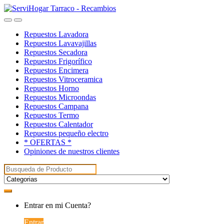
Saltar
saltar
a
al
Open
Close
navegación
contenido
Repuestos Lavadora
Repuestos Lavavajillas
Repuestos Secadora
Repuestos Frigorífico
Repuestos Encimera
Repuestos Vitroceramica
Repuestos Horno
Repuestos Microondas
Repuestos Campana
Repuestos Termo
Repuestos Calentador
Repuestos pequeño electro
* OFERTAS *
Opiniones de nuestros clientes
Buscar:
My
Entrar en mi Cuenta?
Account
Entrar