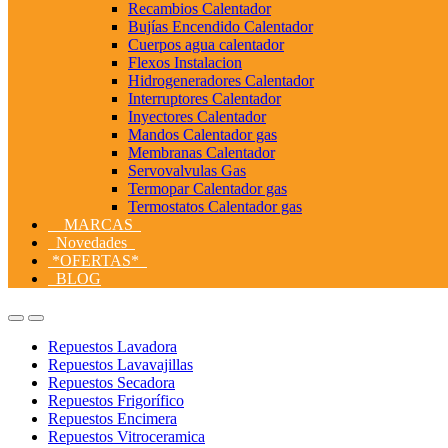
Recambios Calentador
Bujías Encendido Calentador
Cuerpos agua calentador
Flexos Instalacion
Hidrogeneradores Calentador
Interruptores Calentador
Inyectores Calentador
Mandos Calentador gas
Membranas Calentador
Servovalvulas Gas
Termopar Calentador gas
Termostatos Calentador gas
MARCAS
Novedades
*OFERTAS*
BLOG
Open
Close
Repuestos Lavadora
Repuestos Lavavajillas
Repuestos Secadora
Repuestos Frigorífico
Repuestos Encimera
Repuestos Vitroceramica