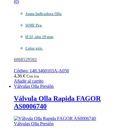
(0)
Junta Indicadora Olla
WMF Pro
Ø 32, alto 19 mm
Color gris
6068529502
Código: 148.3460103A-A050
4,36
€
Con iva
Añadir al carrito
Válvulas Olla Presión
Válvula Olla Rapida FAGOR
AS0006740
Válvulas Olla Presión