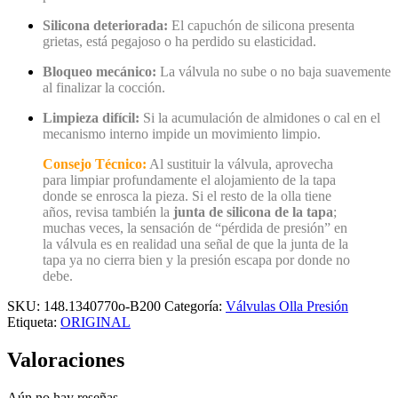
Silicona deteriorada:
El capuchón de silicona presenta
grietas,
está pegajoso o ha perdido su elasticidad.
Bloqueo mecánico:
La válvula no sube o no baja suavemente
al finalizar la cocción.
Limpieza difícil:
Si la acumulación de almidones o cal en el
mecanismo interno impide un movimiento limpio.
Consejo Técnico:
Al sustituir la válvula, aprovecha
para limpiar profundamente el alojamiento de la tapa
donde se enrosca la pieza. Si el resto de la olla tiene
años, revisa también la
junta de silicona de la tapa
;
muchas veces, la sensación de “pérdida de presión” en
la válvula es en realidad una señal de que la junta de la
tapa ya no cierra bien y la presión escapa por donde no
debe.
SKU:
148.1340770o-B200
Categoría:
Válvulas Olla Presión
Etiqueta:
ORIGINAL
Valoraciones
Aún no hay reseñas