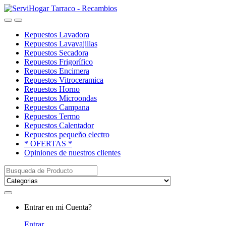
Saltar
saltar
a
al
Open
Close
navegación
contenido
Repuestos Lavadora
Repuestos Lavavajillas
Repuestos Secadora
Repuestos Frigorífico
Repuestos Encimera
Repuestos Vitroceramica
Repuestos Horno
Repuestos Microondas
Repuestos Campana
Repuestos Termo
Repuestos Calentador
Repuestos pequeño electro
* OFERTAS *
Opiniones de nuestros clientes
Buscar:
My
Entrar en mi Cuenta?
Account
Entrar