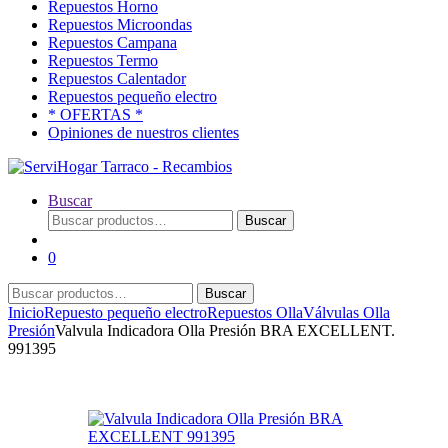
Repuestos Horno
Repuestos Microondas
Repuestos Campana
Repuestos Termo
Repuestos Calentador
Repuestos pequeño electro
* OFERTAS *
Opiniones de nuestros clientes
Buscar
Buscar
Buscar
por:
0
Buscar
Buscar
por:
Inicio
Repuesto pequeño electro
Repuestos Olla
Válvulas Olla
Presión
Valvula Indicadora Olla Presión BRA EXCELLENT.
991395