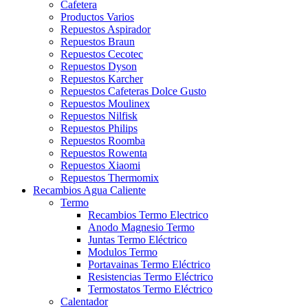
Cafetera
Productos Varios
Repuestos Aspirador
Repuestos Braun
Repuestos Cecotec
Repuestos Dyson
Repuestos Karcher
Repuestos Cafeteras Dolce Gusto
Repuestos Moulinex
Repuestos Nilfisk
Repuestos Philips
Repuestos Roomba
Repuestos Rowenta
Repuestos Xiaomi
Repuestos Thermomix
Recambios Agua Caliente
Termo
Recambios Termo Electrico
Anodo Magnesio Termo
Juntas Termo Eléctrico
Modulos Termo
Portavainas Termo Eléctrico
Resistencias Termo Eléctrico
Termostatos Termo Eléctrico
Calentador