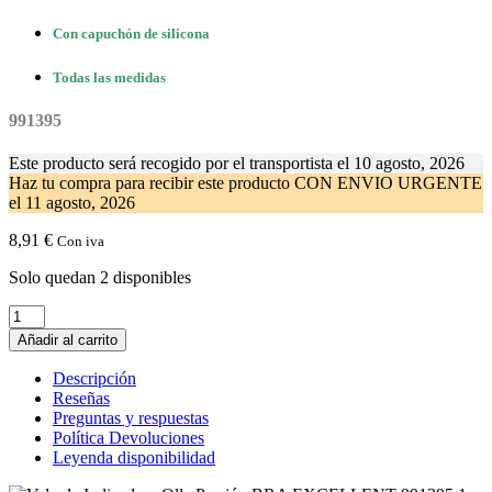
Con capuchón de silicona
Todas las medidas
991395
Este producto será recogido por el transportista el
10 agosto, 2026
Haz tu compra
para recibir este producto CON ENVIO URGENTE
el
11 agosto, 2026
8,91
€
Con iva
Solo quedan 2 disponibles
Valvula
Indicadora
Añadir al carrito
Olla
Presión
Descripción
BRA
Reseñas
EXCELLENT.
Preguntas y respuestas
991395
Política Devoluciones
cantidad
Leyenda disponibilidad