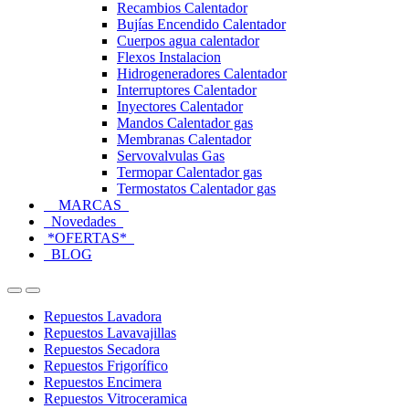
Recambios Calentador
Bujías Encendido Calentador
Cuerpos agua calentador
Flexos Instalacion
Hidrogeneradores Calentador
Interruptores Calentador
Inyectores Calentador
Mandos Calentador gas
Membranas Calentador
Servovalvulas Gas
Termopar Calentador gas
Termostatos Calentador gas
MARCAS
Novedades
*OFERTAS*
BLOG
Open
Close
Repuestos Lavadora
Repuestos Lavavajillas
Repuestos Secadora
Repuestos Frigorífico
Repuestos Encimera
Repuestos Vitroceramica