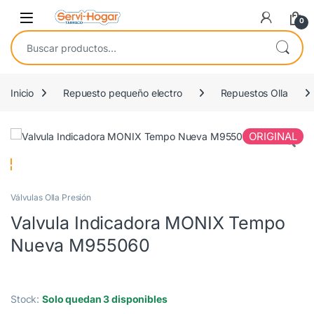
Saltar a navegación
saltar al contenido
Open
0
Buscar por:
Inicio
Repuesto pequeño electro
Repuestos Olla
ORIGINAL
Válvulas Olla Presión
Valvula Indicadora MONIX Tempo
Nueva M955060
Stock:
Solo quedan 3 disponibles