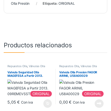
Olla Presión
Etiqueta:
ORIGINAL
Productos relacionados
Repuestos Olla
,
Válvulas Olla
Repuestos Olla
,
Válvulas Olla
Presión
Presión
Valvula Seguridad Olla
Valvula Olla Presion FAGOR
MAGEFESA a Partir 2013.
ARIN6, U58A00029
09REMEVSSTC
ORIGINAL
ORIGINAL
5,05
€
0,00
€
Con iva
Con iva