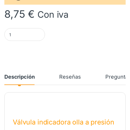
8,75
€
Con iva
Valvula Indicadora MONIX Tempo Nueva M955060 cantidad
Descripción
Reseñas
Preguntas
Válvula indicadora olla a presión