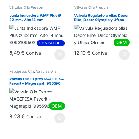
Válvulas Olla Presión
Válvulas Olla Presión
Junta Indicadora WMF Plus Ø
Valvula Reguladora ollas Decor
32 mm. Alto 14 mm.
Elite, Decor Olympic y Ufesa
6093109502
Olimpic
OEM
COMPATIBLE
6,49
€
12,10
€
Con iva
Con iva
Repuestos Olla
,
Válvulas Olla
Presión
Valvula Olla Expres MAGEFESA
Favorit – Magerapid. 995596
OEM
8,23
€
Con iva