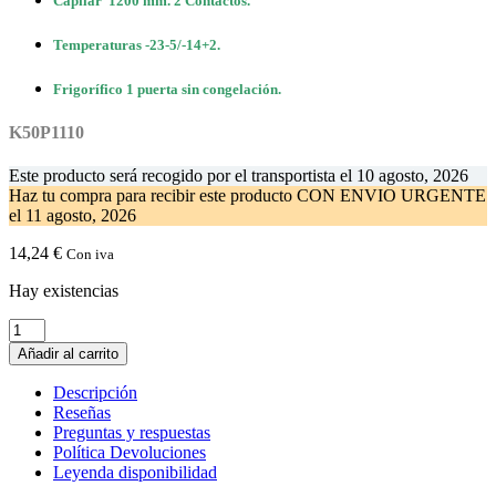
Capilar 1200 mm. 2 Contactos.
Temperaturas -23-5/-14+2.
Frigorífico 1 puerta sin congelación.
K50P1110
Este producto será recogido por el transportista el
10 agosto, 2026
Haz tu compra
para recibir este producto CON ENVIO URGENTE
el
11 agosto, 2026
14,24
€
Con iva
Hay existencias
Termostato
Frigorifico
Añadir al carrito
RANCO
VC1
Descripción
1
Reseñas
puerta
Preguntas y respuestas
sin
Política Devoluciones
congelador
Leyenda disponibilidad
cantidad