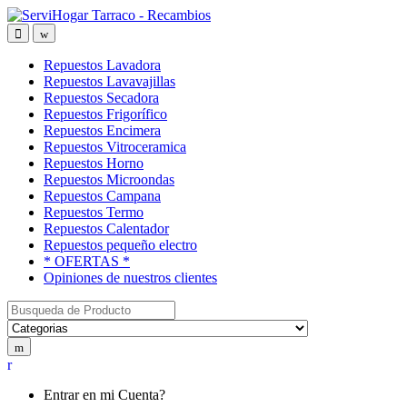
Saltar
saltar
a
al
Open
Close
navegación
contenido
Repuestos Lavadora
Repuestos Lavavajillas
Repuestos Secadora
Repuestos Frigorífico
Repuestos Encimera
Repuestos Vitroceramica
Repuestos Horno
Repuestos Microondas
Repuestos Campana
Repuestos Termo
Repuestos Calentador
Repuestos pequeño electro
* OFERTAS *
Opiniones de nuestros clientes
Buscar:
My
Account
Entrar en mi Cuenta?