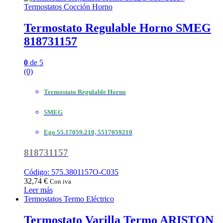
Termostatos Cocción Horno
Termostato Regulable Horno SMEG
818731157
0
de 5
(0)
Termostato Regulable Horno
SMEG
Ego 55.17059.210, 5517059210
818731157
Código: 575.3801157O-C035
32,74
€
Con iva
Leer más
Termostatos Termo Eléctrico
Termostato Varilla Termo ARISTON