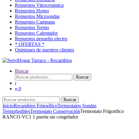
Repuestos Vitroceramica
Repuestos Horno
Repuestos Microondas
Repuestos Campana
Repuestos Termo
Repuestos Calentador
Repuestos pequeño electro
* OFERTAS *
Opiniones de nuestros clientes
Buscar
Buscar
Buscar
por:
0
Buscar
Buscar
por:
Inicio
Recambios Frigorífico
Termostatos Sondas
Termofusibles
Termostato Conservación
Termostato Frigorifico
RANCO VC1 1 puerta sin congelador