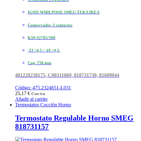
IGNIS WHILPOOL SMEG TEKA IKEA
Conservador. 3 contactos
K59-S2785/500
-33 +4,5 / -19 +4,5.
Cap. 750 mm
481228238175, C00311069, 818731730, 81689044
Código: 475.2324651-L031
25,17
€
Con iva
Añadir al carrito
Termostatos Cocción Horno
Termostato Regulable Horno SMEG
818731157