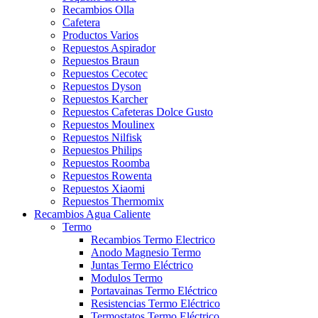
Recambios Olla
Cafetera
Productos Varios
Repuestos Aspirador
Repuestos Braun
Repuestos Cecotec
Repuestos Dyson
Repuestos Karcher
Repuestos Cafeteras Dolce Gusto
Repuestos Moulinex
Repuestos Nilfisk
Repuestos Philips
Repuestos Roomba
Repuestos Rowenta
Repuestos Xiaomi
Repuestos Thermomix
Recambios Agua Caliente
Termo
Recambios Termo Electrico
Anodo Magnesio Termo
Juntas Termo Eléctrico
Modulos Termo
Portavainas Termo Eléctrico
Resistencias Termo Eléctrico
Termostatos Termo Eléctrico