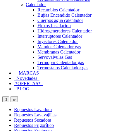
Calentador
Recambios Calentador
Bujías Encendido Calentador
Cuerpos agua calentador
Flexos Instalacion
Hidrogeneradores Calentador
Interruptores Calentador
Inyectores Calentador
Mandos Calentador gas
Membranas Calentador
Servovalvulas Gas
Termopar Calentador gas
Termostatos Calentador gas
MARCAS
Novedades
*OFERTAS*
BLOG
Open
Close
Repuestos Lavadora
Repuestos Lavavajillas
Repuestos Secadora
Repuestos Frigorífico
Repuestos Encimera