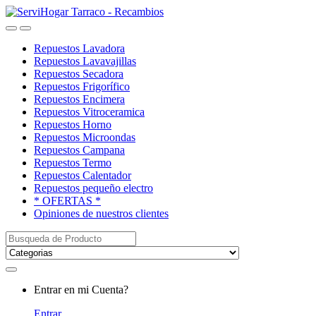
Saltar
saltar
a
al
Open
Close
navegación
contenido
Repuestos Lavadora
Repuestos Lavavajillas
Repuestos Secadora
Repuestos Frigorífico
Repuestos Encimera
Repuestos Vitroceramica
Repuestos Horno
Repuestos Microondas
Repuestos Campana
Repuestos Termo
Repuestos Calentador
Repuestos pequeño electro
* OFERTAS *
Opiniones de nuestros clientes
Buscar:
My
Entrar en mi Cuenta?
Account
Entrar