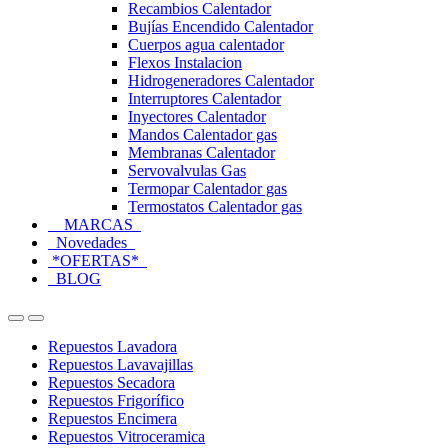
Recambios Calentador
Bujías Encendido Calentador
Cuerpos agua calentador
Flexos Instalacion
Hidrogeneradores Calentador
Interruptores Calentador
Inyectores Calentador
Mandos Calentador gas
Membranas Calentador
Servovalvulas Gas
Termopar Calentador gas
Termostatos Calentador gas
MARCAS
Novedades
*OFERTAS*
BLOG
Open
Close
Repuestos Lavadora
Repuestos Lavavajillas
Repuestos Secadora
Repuestos Frigorífico
Repuestos Encimera
Repuestos Vitroceramica