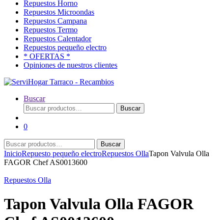
Repuestos Horno
Repuestos Microondas
Repuestos Campana
Repuestos Termo
Repuestos Calentador
Repuestos pequeño electro
* OFERTAS *
Opiniones de nuestros clientes
Buscar
Buscar
Buscar
por:
0
Buscar
Buscar
por:
Inicio
Repuesto pequeño electro
Repuestos Olla
Tapon Valvula Olla
FAGOR Chef AS0013600
Repuestos Olla
Tapon Valvula Olla FAGOR