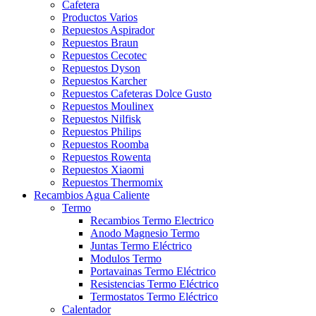
Cafetera
Productos Varios
Repuestos Aspirador
Repuestos Braun
Repuestos Cecotec
Repuestos Dyson
Repuestos Karcher
Repuestos Cafeteras Dolce Gusto
Repuestos Moulinex
Repuestos Nilfisk
Repuestos Philips
Repuestos Roomba
Repuestos Rowenta
Repuestos Xiaomi
Repuestos Thermomix
Recambios Agua Caliente
Termo
Recambios Termo Electrico
Anodo Magnesio Termo
Juntas Termo Eléctrico
Modulos Termo
Portavainas Termo Eléctrico
Resistencias Termo Eléctrico
Termostatos Termo Eléctrico
Calentador