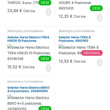
OEM
OEM
23,84
€
Con iva
12,25
€
Con iva
Selectores y Conmutadores
Selectores y Conmutadores
horno
,
Selectores y
horno
,
Selectores y
Conmutadores TEKA
Conmutadores TEKA
Selector Horno Eléctrico TEKA
Selector Horno TEKA 8
HS635 10 Posiciones
Posiciones. 99511412
83140148
ORIGINAL
OEM
13,53
€
Con iva
15,52
€
Con iva
Selectores y Conmutadores
BEKO
,
Selectores y
Conmutadores horno
Selector Horno Electrico BEKO
4+0 posiciones. 263900055
OEM