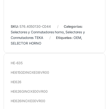
SKU:
576.4050130-C044
Categorías:
Selectores y Conmutadores horno
,
Selectores y
Conmutadores TEKA
Etiquetas:
OEM
,
SELECTOR HORNO
HE-635
HE615GDINOXE08VR00
HE626
HE626GINOXE00VR00
HE626INOXE00VR00