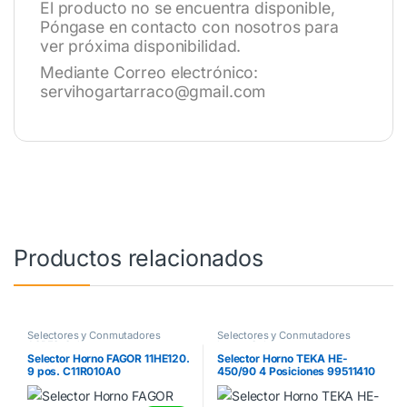
El producto no se encuentra disponible,
Póngase en contacto con nosotros para
ver próxima disponibilidad.
Mediante Correo electrónico:
servihogartarraco@gmail.com
Productos relacionados
Selectores y Conmutadores
Selectores y Conmutadores
ASPES
,
Selectores y
horno
,
Selectores y
Conmutadores EDESA
,
Conmutadores TEKA
Selector Horno FAGOR 11HE120.
Selector Horno TEKA HE-
Selectores y conmutadores
9 pos. C11R010A0
450/90 4 Posiciones 99511410
FAGOR
,
Selectores y
Conmutadores horno