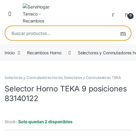
Saltar a navegación
saltar al contenido
Open
0
Buscar por:
Inicio
Recambios Horno
Selectores y Conmutadores h
OEM
Selectores y Conmutadores horno
,
Selectores y Conmutadores TEKA
Selector Horno TEKA 9 posiciones
83140122
Stock:
Solo quedan 2 disponibles