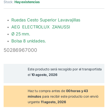
Stock:
Hay existencias
Ruedas Cesto Superior Lavavajillas
AEG ELECTROLUX ZANUSSI
Ø 25 mm.
Bolsa 8 unidades.
50286967000
Este producto será recogido por el transportista
el
10 agosto, 2026
Haz tu compra antes de
00 horas y 43
minutos
para recibir este producto con envió
urgente
11 agosto, 2026