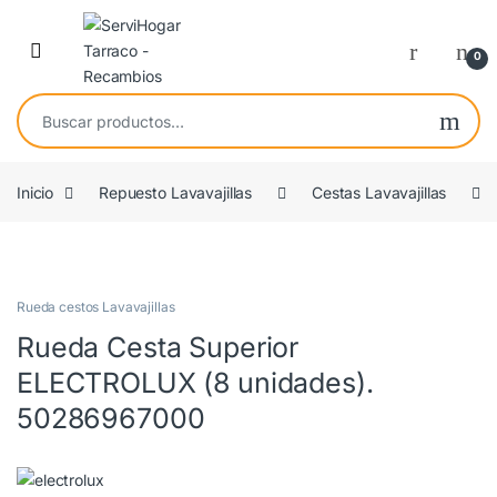
Saltar a navegación
saltar al contenido
Open
0
Buscar por:
Inicio
Repuesto Lavavajillas
Cestas Lavavajillas
COMPATIBLE
Rueda cestos Lavavajillas
Rueda Cesta Superior
ELECTROLUX (8 unidades).
50286967000