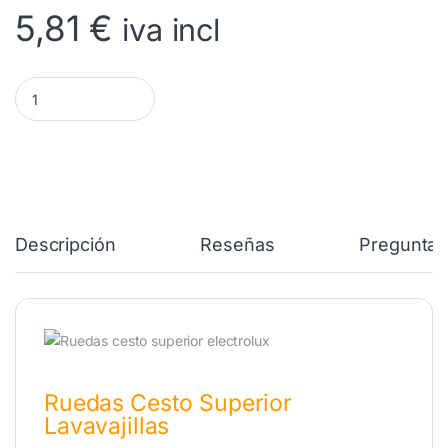
5,81
€
iva incl
Rueda Cesta Superior ELECTROLUX (8 unidades). 50286967000 
Descripción
Reseñas
Preguntas
Ruedas Cesto Superior
Lavavajillas