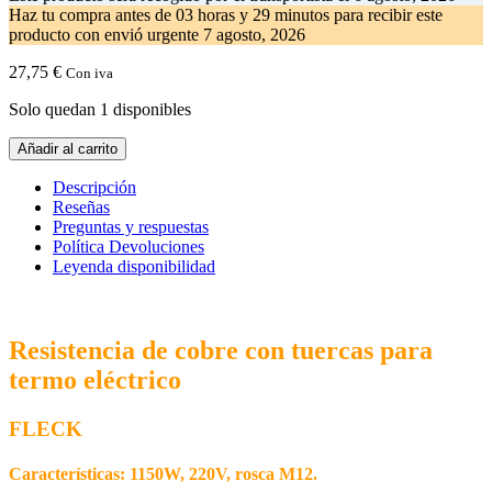
Haz tu compra antes de
03 horas y 29 minutos
para recibir este
producto con envió urgente
7 agosto, 2026
27,75
€
Con iva
Solo quedan 1 disponibles
Resistencia
Añadir al carrito
Cobre
Termo
Descripción
Electrico
Reseñas
FLECK
Preguntas y respuestas
410109
Política Devoluciones
cantidad
Leyenda disponibilidad
Resistencia de cobre con tuercas para
termo eléctrico
FLECK
Características: 1150W, 220V, rosca M12.