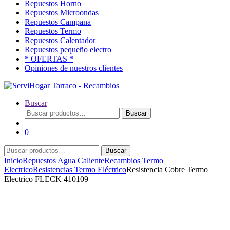
Repuestos Horno
Repuestos Microondas
Repuestos Campana
Repuestos Termo
Repuestos Calentador
Repuestos pequeño electro
* OFERTAS *
Opiniones de nuestros clientes
Buscar
Buscar
Buscar
por:
0
Buscar
Buscar
por:
Inicio
Repuestos Agua Caliente
Recambios Termo
Electrico
Resistencias Termo Eléctrico
Resistencia Cobre Termo
Electrico FLECK 410109