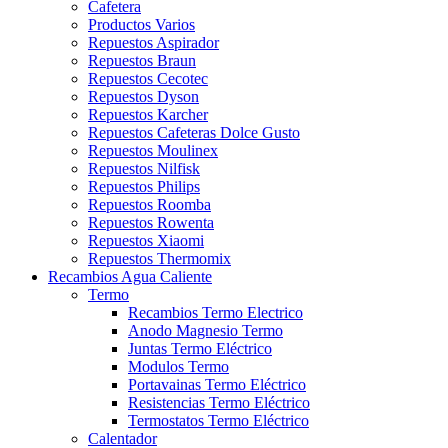
Cafetera
Productos Varios
Repuestos Aspirador
Repuestos Braun
Repuestos Cecotec
Repuestos Dyson
Repuestos Karcher
Repuestos Cafeteras Dolce Gusto
Repuestos Moulinex
Repuestos Nilfisk
Repuestos Philips
Repuestos Roomba
Repuestos Rowenta
Repuestos Xiaomi
Repuestos Thermomix
Recambios Agua Caliente
Termo
Recambios Termo Electrico
Anodo Magnesio Termo
Juntas Termo Eléctrico
Modulos Termo
Portavainas Termo Eléctrico
Resistencias Termo Eléctrico
Termostatos Termo Eléctrico
Calentador