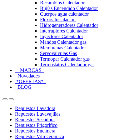
Recambios Calentador
Bujías Encendido Calentador
Cuerpos agua calentador
Flexos Instalacion
Hidrogeneradores Calentador
Interruptores Calentador
Inyectores Calentador
Mandos Calentador gas
Membranas Calentador
Servovalvulas Gas
Termopar Calentador gas
Termostatos Calentador gas
MARCAS
Novedades
*OFERTAS*
BLOG
Open
Close
Repuestos Lavadora
Repuestos Lavavajillas
Repuestos Secadora
Repuestos Frigorífico
Repuestos Encimera
Repuestos Vitroceramica