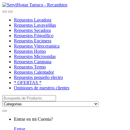
Saltar
saltar
a
al
Open
Close
navegación
contenido
Repuestos Lavadora
Repuestos Lavavajillas
Repuestos Secadora
Repuestos Frigorífico
Repuestos Encimera
Repuestos Vitroceramica
Repuestos Horno
Repuestos Microondas
Repuestos Campana
Repuestos Termo
Repuestos Calentador
Repuestos pequeño electro
* OFERTAS *
Opiniones de nuestros clientes
Buscar:
My
Entrar en mi Cuenta?
Account
Entrar