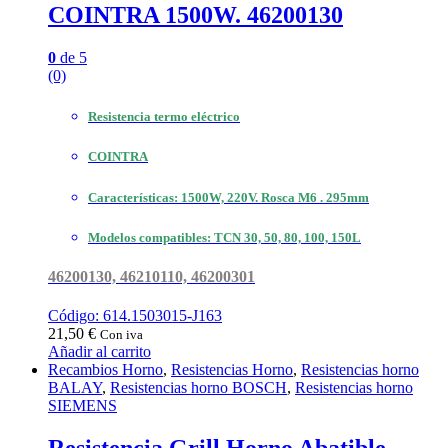
COINTRA 1500W. 46200130
0
de 5
(0)
Resistencia termo eléctrico
COINTRA
Características: 1500W, 220V. Rosca M6 . 295mm
Modelos compatibles: TCN 30, 50, 80, 100, 150L
46200130, 46210110, 46200301
Código: 614.1503015-J163
21,50
€
Con iva
Añadir al carrito
Recambios Horno
,
Resistencias Horno
,
Resistencias horno
BALAY
,
Resistencias horno BOSCH
,
Resistencias horno
SIEMENS