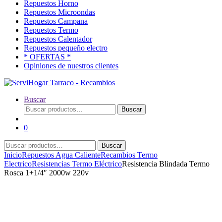
Repuestos Horno
Repuestos Microondas
Repuestos Campana
Repuestos Termo
Repuestos Calentador
Repuestos pequeño electro
* OFERTAS *
Opiniones de nuestros clientes
Buscar
Buscar
Buscar
por:
0
Buscar
Buscar
por:
Inicio
Repuestos Agua Caliente
Recambios Termo
Electrico
Resistencias Termo Eléctrico
Resistencia Blindada Termo
Rosca 1+1/4″ 2000w 220v