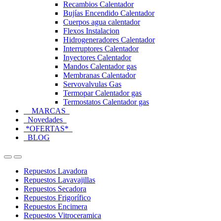
Recambios Calentador
Bujías Encendido Calentador
Cuerpos agua calentador
Flexos Instalacion
Hidrogeneradores Calentador
Interruptores Calentador
Inyectores Calentador
Mandos Calentador gas
Membranas Calentador
Servovalvulas Gas
Termopar Calentador gas
Termostatos Calentador gas
MARCAS
Novedades
*OFERTAS*
BLOG
Open
Close
Repuestos Lavadora
Repuestos Lavavajillas
Repuestos Secadora
Repuestos Frigorífico
Repuestos Encimera
Repuestos Vitroceramica