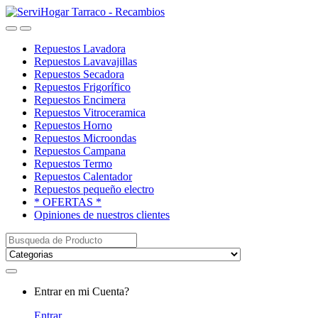
Saltar
saltar
a
al
Open
Close
navegación
contenido
Repuestos Lavadora
Repuestos Lavavajillas
Repuestos Secadora
Repuestos Frigorífico
Repuestos Encimera
Repuestos Vitroceramica
Repuestos Horno
Repuestos Microondas
Repuestos Campana
Repuestos Termo
Repuestos Calentador
Repuestos pequeño electro
* OFERTAS *
Opiniones de nuestros clientes
Buscar:
My
Entrar en mi Cuenta?
Account
Entrar