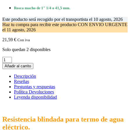
Rosca macho de 1″ 1/4 o 41,5 mm.
Este producto será recogido por el transportista el
10 agosto, 2026
Haz tu compra
para recibir este producto CON ENVIO URGENTE
el
11 agosto, 2026
21,59
€
Con iva
Solo quedan 2 disponibles
Resistencia
Blindada
Añadir al carrito
Termo
Rosca
Descripción
1+1/4"
Reseñas
2000w
Preguntas y respuestas
220v
Política Devoluciones
cantidad
Leyenda disponibilidad
Resistencia blindada para termo de agua
eléctrico.