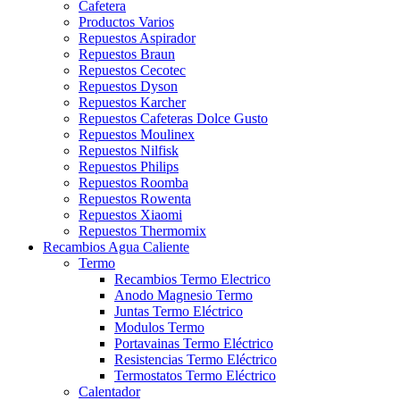
Cafetera
Productos Varios
Repuestos Aspirador
Repuestos Braun
Repuestos Cecotec
Repuestos Dyson
Repuestos Karcher
Repuestos Cafeteras Dolce Gusto
Repuestos Moulinex
Repuestos Nilfisk
Repuestos Philips
Repuestos Roomba
Repuestos Rowenta
Repuestos Xiaomi
Repuestos Thermomix
Recambios Agua Caliente
Termo
Recambios Termo Electrico
Anodo Magnesio Termo
Juntas Termo Eléctrico
Modulos Termo
Portavainas Termo Eléctrico
Resistencias Termo Eléctrico
Termostatos Termo Eléctrico
Calentador