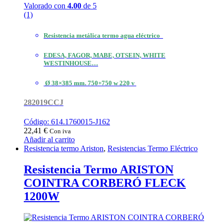
Valorado con
4.00
de 5
(1)
Resistencia metálica termo agua eléctrico
EDESA, FAGOR, MABE, OTSEIN, WHITE
WESTINHOUSE…
Ø 38×385 mm. 750+750 w 220 v
282019CCJ
Código: 614.1760015-J162
22,41
€
Con iva
Añadir al carrito
Resistencia termo Ariston
,
Resistencias Termo Eléctrico
Resistencia Termo ARISTON
COINTRA CORBERÓ FLECK
1200W