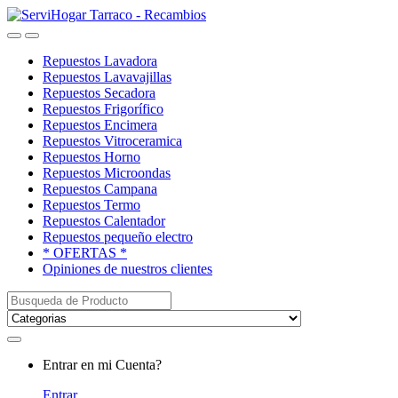
Saltar
saltar
a
al
Open
Close
navegación
contenido
Repuestos Lavadora
Repuestos Lavavajillas
Repuestos Secadora
Repuestos Frigorífico
Repuestos Encimera
Repuestos Vitroceramica
Repuestos Horno
Repuestos Microondas
Repuestos Campana
Repuestos Termo
Repuestos Calentador
Repuestos pequeño electro
* OFERTAS *
Opiniones de nuestros clientes
Buscar:
My
Entrar en mi Cuenta?
Account
Entrar