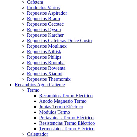
Cafetera
Productos Varios
Repuestos Aspirador
Repuestos Braun
Repuestos Cecotec
Repuestos Dyson
Repuestos Karcher
Repuestos Cafeteras Dolce Gusto
Repuestos Moulinex
Repuestos Nilfisk
Repuestos Philips
Repuestos Roomba
Repuestos Rowenta
Repuestos Xiaomi
Repuestos Thermomix
Recambios Agua Caliente
Termo
Recambios Termo Electrico
Anodo Magnesio Termo
Juntas Termo Eléctrico
Modulos Termo
Portavainas Termo Eléctrico
Resistencias Termo Eléctrico
Termostatos Termo Eléctrico
Calentador