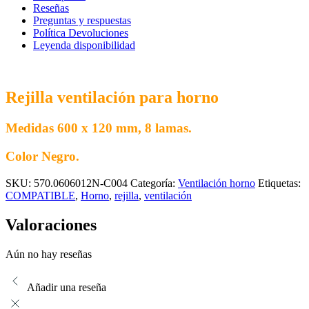
Negra
Reseñas
600
Preguntas y respuestas
x
Política Devoluciones
120
Leyenda disponibilidad
mm
cantidad
Rejilla ventilación para horno
Medidas 600 x 120 mm, 8 lamas.
Color Negro.
SKU:
570.0606012N-C004
Categoría:
Ventilación horno
Etiquetas:
COMPATIBLE
,
Horno
,
rejilla
,
ventilación
Valoraciones
Aún no hay reseñas
Añadir una reseña