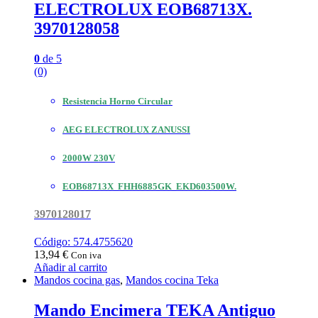
ELECTROLUX EOB68713X.
3970128058
0
de 5
(0)
Resistencia Horno Circular
AEG ELECTROLUX ZANUSSI
2000W 230V
EOB68713X FHH6885GK EKD603500W.
3970128017
Código: 574.4755620
13,94
€
Con iva
Añadir al carrito
Mandos cocina gas
,
Mandos cocina Teka
Mando Encimera TEKA Antiguo