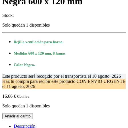
Negra 600 x 120 mm
Stock:
Solo quedan 1 disponibles
Rejilla ventilación para horno
Medidas 600 x 120 mm, 8 lamas
Color Negro.
Este producto será recogido por el transportista el
10 agosto, 2026
Haz tu compra
para recibir este producto CON ENVIO URGENTE
el
11 agosto, 2026
16,66
€
Con iva
Solo quedan 1 disponibles
Rejilla
Añadir al carrito
Ventilación
Horno
Descripción