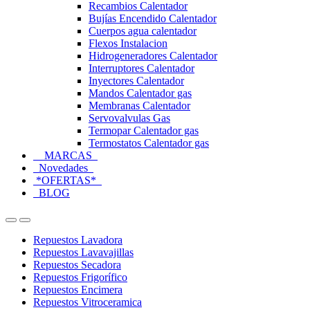
Recambios Calentador
Bujías Encendido Calentador
Cuerpos agua calentador
Flexos Instalacion
Hidrogeneradores Calentador
Interruptores Calentador
Inyectores Calentador
Mandos Calentador gas
Membranas Calentador
Servovalvulas Gas
Termopar Calentador gas
Termostatos Calentador gas
MARCAS
Novedades
*OFERTAS*
BLOG
Open
Close
Repuestos Lavadora
Repuestos Lavavajillas
Repuestos Secadora
Repuestos Frigorífico
Repuestos Encimera
Repuestos Vitroceramica