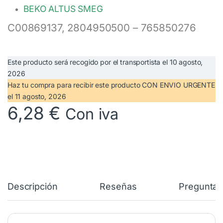
BEKO ALTUS SMEG
C00869137, 2804950500 – 765850276
Este producto será recogido por el transportista el
10 agosto,
2026
Haz tu compra
para recibir este producto CON ENVIO URGENTE
el
11 agosto, 2026
6,28
€
Con iva
Descripción
Reseñas
Preguntas