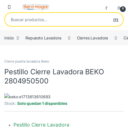
Saltar a navegación
saltar al contenido
Open
0
Buscar por:
Inicio
Repuesto Lavadora
Cierres Lavadora
Ci
ORIGINAL
Cierre puerta lavadora Beko
Pestillo Cierre Lavadora BEKO
2804950500
Stock:
Solo quedan 1 disponibles
Pestillo Cierre Lavadora