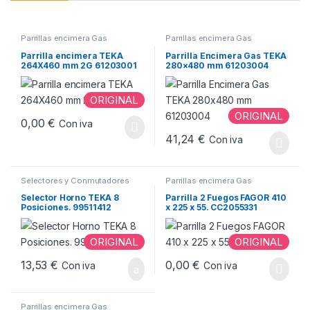
Parrillas encimera Gas
Parrillas encimera Gas
Parrilla encimera TEKA
Parrilla Encimera Gas TEKA
264X460 mm 2G 61203001
280×480 mm 61203004
ORIGINAL
ORIGINAL
0,00
€
Con iva
41,24
€
Con iva
Selectores y Conmutadores
Parrillas encimera Gas
horno
,
Selectores y
Conmutadores TEKA
Selector Horno TEKA 8
Parrilla 2 Fuegos FAGOR 410
Posiciones. 99511412
x 225 x 55. CC2055331
ORIGINAL
ORIGINAL
13,53
€
0,00
€
Con iva
Con iva
Parrillas encimera Gas