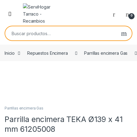
Saltar a navegación
saltar al contenido
Open
0
Buscar por:
Inicio
Repuestos Encimera
Parrillas encimera Gas
ORIGINAL
Parrillas encimera Gas
Parrilla encimera TEKA Ø139 x 41
mm 61205008