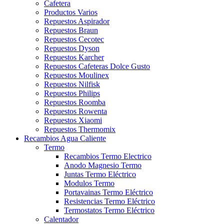
Cafetera
Productos Varios
Repuestos Aspirador
Repuestos Braun
Repuestos Cecotec
Repuestos Dyson
Repuestos Karcher
Repuestos Cafeteras Dolce Gusto
Repuestos Moulinex
Repuestos Nilfisk
Repuestos Philips
Repuestos Roomba
Repuestos Rowenta
Repuestos Xiaomi
Repuestos Thermomix
Recambios Agua Caliente
Termo
Recambios Termo Electrico
Anodo Magnesio Termo
Juntas Termo Eléctrico
Modulos Termo
Portavainas Termo Eléctrico
Resistencias Termo Eléctrico
Termostatos Termo Eléctrico
Calentador