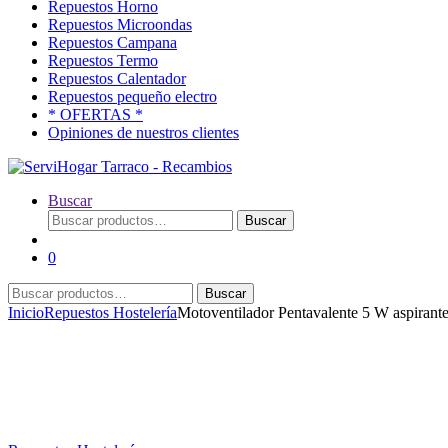
Repuestos Horno
Repuestos Microondas
Repuestos Campana
Repuestos Termo
Repuestos Calentador
Repuestos pequeño electro
* OFERTAS *
Opiniones de nuestros clientes
Buscar
Buscar
Buscar
por:
0
Buscar
Buscar
por:
Inicio
Repuestos Hostelería
Motoventilador Pentavalente 5 W aspirant