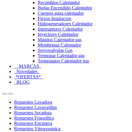
Recambios Calentador
Bujías Encendido Calentador
Cuerpos agua calentador
Flexos Instalacion
Hidrogeneradores Calentador
Interruptores Calentador
Inyectores Calentador
Mandos Calentador gas
Membranas Calentador
Servovalvulas Gas
Termopar Calentador gas
Termostatos Calentador gas
MARCAS
Novedades
*OFERTAS*
BLOG
Open
Close
Repuestos Lavadora
Repuestos Lavavajillas
Repuestos Secadora
Repuestos Frigorífico
Repuestos Encimera
Repuestos Vitroceramica