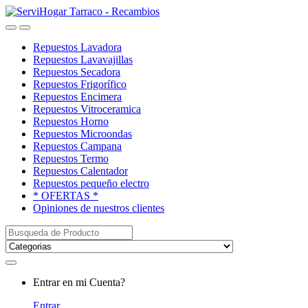
Saltar
saltar
a
al
Open
Close
navegación
contenido
Repuestos Lavadora
Repuestos Lavavajillas
Repuestos Secadora
Repuestos Frigorífico
Repuestos Encimera
Repuestos Vitroceramica
Repuestos Horno
Repuestos Microondas
Repuestos Campana
Repuestos Termo
Repuestos Calentador
Repuestos pequeño electro
* OFERTAS *
Opiniones de nuestros clientes
Buscar:
My
Entrar en mi Cuenta?
Account
Entrar