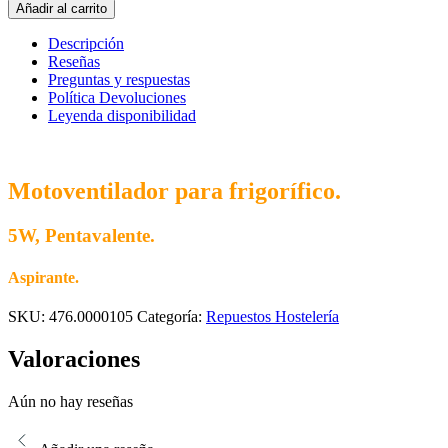
Pentavalente
Añadir al carrito
5
W
Descripción
aspirante
Reseñas
cantidad
Preguntas y respuestas
Política Devoluciones
Leyenda disponibilidad
Motoventilador para frigorífico.
5W, Pentavalente.
Aspirante.
SKU:
476.0000105
Categoría:
Repuestos Hostelería
Valoraciones
Aún no hay reseñas