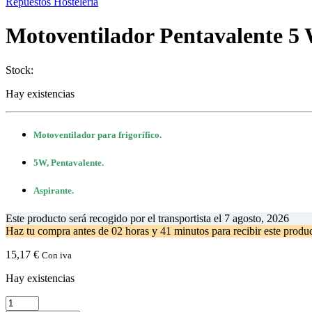
Repuestos Hostelería
Motoventilador Pentavalente 5 
Stock:
Hay existencias
Motoventilador para frigorífico.
5W, Pentavalente.
Aspirante.
Este producto será recogido por el transportista el
7 agosto, 2026
Haz tu compra antes de
02 horas y 41 minutos
para recibir este prod
15,17
€
Con iva
Hay existencias
Motoventilador