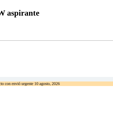
W aspirante
ucto con envió urgente
10 agosto, 2026