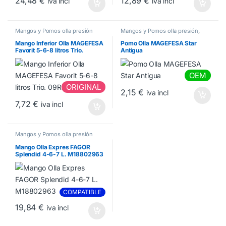
24,48
€
12,89
€
iva incl
iva incl
Mangos y Pomos olla presión
Mangos y Pomos olla presión
,
Repuestos Olla
Mango Inferior Olla MAGEFESA
Pomo Olla MAGEFESA Star
Favorit 5-6-8 litros Trio.
Antigua
09REMEMIFAV
OEM
ORIGINAL
2,15
€
iva incl
7,72
€
iva incl
Mangos y Pomos olla presión
Mango Olla Expres FAGOR
Splendid 4-6-7 L. M18802963
COMPATIBLE
19,84
€
iva incl