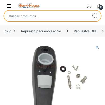
Saltar a navegación
saltar al contenido
Open
0
Buscar por:
Inicio
Repuesto pequeño electro
Repuestos Olla