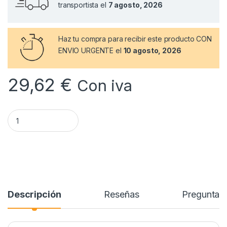
transportista el
7 agosto, 2026
Haz tu compra
para recibir este producto CON
ENVIO URGENTE el
10 agosto, 2026
29,62
€
Con iva
Mango Superior Olla FAGOR Multiplus M18803971 cantidad
Descripción
Reseñas
Preguntas 