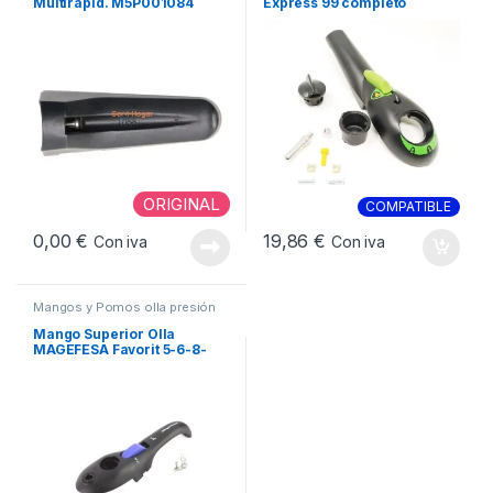
Multirapid. M5P001084
Express 99 completo
ORIGINAL
COMPATIBLE
0,00
€
19,86
€
Con iva
Con iva
Mangos y Pomos olla presión
Mango Superior Olla
MAGEFESA Favorit 5-6-8-
trio 09REMEMSFAV