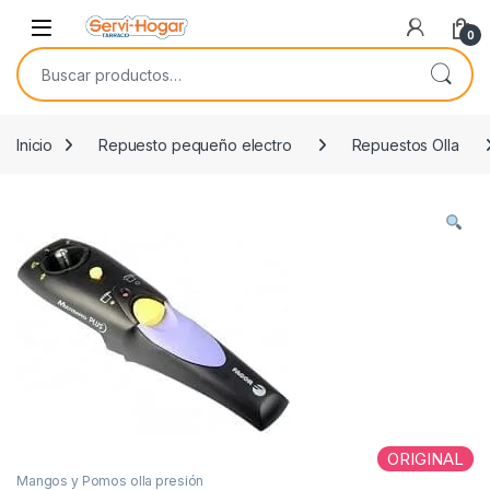
Saltar a navegación
saltar al contenido
Open
0
Buscar por:
Inicio
Repuesto pequeño electro
Repuestos Olla
ORIGINAL
Mangos y Pomos olla presión