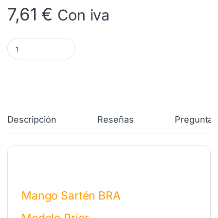
7,61
€
Con iva
Mango Sarten BRA Prior 24-28 cm 991334 cantidad
Descripción
Reseñas
Preguntas
Mango Sartén BRA