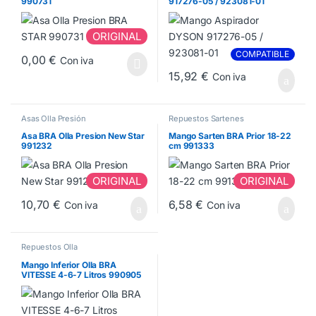
990731
917276-05 / 923081-01
ORIGINAL
COMPATIBLE
0,00
€
Con iva
15,92
€
Con iva
Asas Olla Presión
Repuestos Sartenes
Asa BRA Olla Presion New Star
Mango Sarten BRA Prior 18-22
991232
cm 991333
ORIGINAL
ORIGINAL
10,70
€
6,58
€
Con iva
Con iva
Repuestos Olla
Mango Inferior Olla BRA
VITESSE 4-6-7 Litros 990905