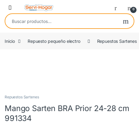
Saltar a navegación
saltar al contenido
Open
0
Buscar por:
Inicio
Repuesto pequeño electro
Repuestos Sartenes
ORIGINAL
Repuestos Sartenes
Mango Sarten BRA Prior 24-28 cm
991334