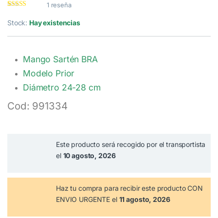
1
reseña
Valorado con
1
5.00
de 5 en
Stock:
Hay existencias
base a
valoración de
un cliente
Mango Sartén BRA
Modelo Prior
Diámetro 24-28 cm
Cod: 991334
Este producto será recogido por el transportista
el
10 agosto, 2026
Haz tu compra
para recibir este producto CON
ENVIO URGENTE el
11 agosto, 2026