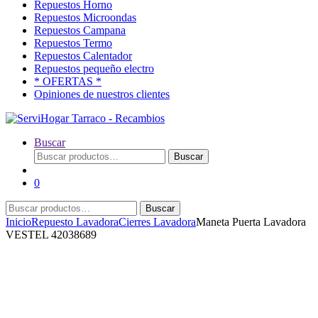
Repuestos Horno
Repuestos Microondas
Repuestos Campana
Repuestos Termo
Repuestos Calentador
Repuestos pequeño electro
* OFERTAS *
Opiniones de nuestros clientes
Buscar
Buscar
Buscar
por:
0
Buscar
Buscar
por:
Inicio
Repuesto Lavadora
Cierres Lavadora
Maneta Puerta Lavadora
VESTEL 42038689