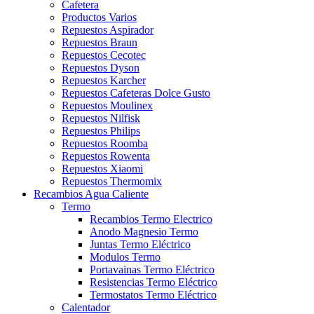
Cafetera
Productos Varios
Repuestos Aspirador
Repuestos Braun
Repuestos Cecotec
Repuestos Dyson
Repuestos Karcher
Repuestos Cafeteras Dolce Gusto
Repuestos Moulinex
Repuestos Nilfisk
Repuestos Philips
Repuestos Roomba
Repuestos Rowenta
Repuestos Xiaomi
Repuestos Thermomix
Recambios Agua Caliente
Termo
Recambios Termo Electrico
Anodo Magnesio Termo
Juntas Termo Eléctrico
Modulos Termo
Portavainas Termo Eléctrico
Resistencias Termo Eléctrico
Termostatos Termo Eléctrico
Calentador