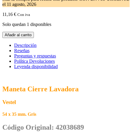
el
11 agosto, 2026
11,16
€
Con iva
Solo quedan 1 disponibles
Maneta
Añadir al carrito
Puerta
Lavadora
Descripción
VESTEL
Reseñas
42038689
Preguntas y respuestas
cantidad
Política Devoluciones
Leyenda disponibilidad
Maneta Cierre Lavadora
Vestel
54 x 35 mm. Gris
Código Original: 42038689