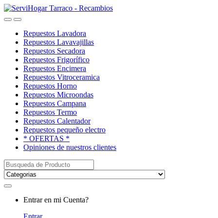
Saltar
saltar
a
al
Open
Close
navegación
contenido
Repuestos Lavadora
Repuestos Lavavajillas
Repuestos Secadora
Repuestos Frigorífico
Repuestos Encimera
Repuestos Vitroceramica
Repuestos Horno
Repuestos Microondas
Repuestos Campana
Repuestos Termo
Repuestos Calentador
Repuestos pequeño electro
* OFERTAS *
Opiniones de nuestros clientes
Buscar:
My
Entrar en mi Cuenta?
Account
Entrar