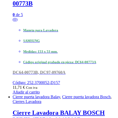
00773B
0
de 5
(0)
Maneta para Lavadora
SAMSUNG
Medidas: 153 x 53 mm.
Código original grabado en pieza: DC64-00773A
DC64-00773B, DC97-09760A
Código: 252.3700052-D157
11,71
€
Con iva
Añadir al carrito
Cierre puerta lavadora Balay
,
Cierre puerta lavadora Bosch
,
Cierres Lavadora
Cierre Lavadora BALAY BOSCH