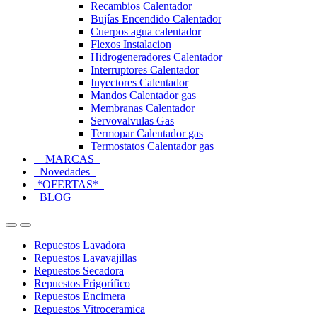
Recambios Calentador
Bujías Encendido Calentador
Cuerpos agua calentador
Flexos Instalacion
Hidrogeneradores Calentador
Interruptores Calentador
Inyectores Calentador
Mandos Calentador gas
Membranas Calentador
Servovalvulas Gas
Termopar Calentador gas
Termostatos Calentador gas
MARCAS
Novedades
*OFERTAS*
BLOG
Open
Close
Repuestos Lavadora
Repuestos Lavavajillas
Repuestos Secadora
Repuestos Frigorífico
Repuestos Encimera
Repuestos Vitroceramica