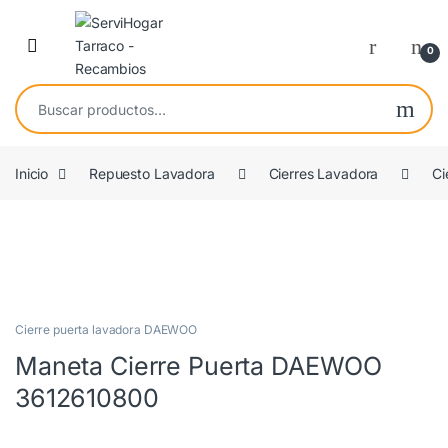
Saltar a navegación
saltar al contenido
Open
0
Buscar por:
Inicio
Repuesto Lavadora
Cierres Lavadora
Ci
COMPATIBLE
Cierre puerta lavadora DAEWOO
Maneta Cierre Puerta DAEWOO
3612610800