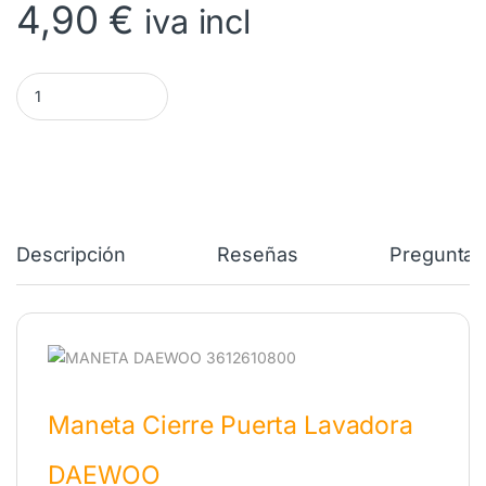
4,90
€
iva incl
Maneta Cierre Puerta DAEWOO 3612610800 cantidad
Descripción
Reseñas
Preguntas
Maneta Cierre Puerta Lavadora
DAEWOO