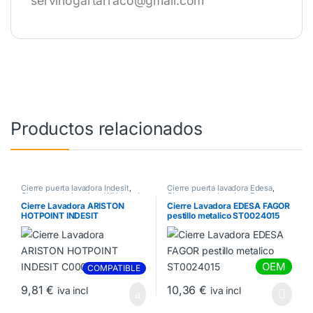
servihogartarraco@gmail.com
Productos relacionados
Cierre puerta lavadora Indesit
,
Cierre puerta lavadora Edesa
,
Cierre puerta lavadora Whirlpool
,
Cierre puerta lavadora Fagor
Cierres Lavadora
Cierre Lavadora ARISTON
Cierre Lavadora EDESA FAGOR
HOTPOINT INDESIT
pestillo metalico ST0024015
C00096865
OEM
COMPATIBLE
9,81
€
10,36
€
iva incl
iva incl