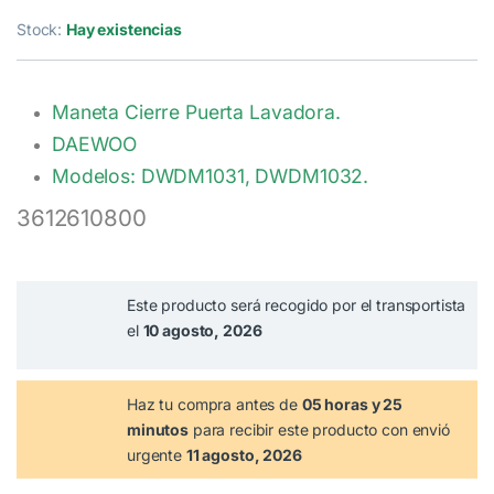
Stock:
Hay existencias
Maneta Cierre Puerta Lavadora.
DAEWOO
Modelos: DWDM1031, DWDM1032.
3612610800
Este producto será recogido por el transportista
el
10 agosto, 2026
Haz tu compra antes de
05 horas y 25
minutos
para recibir este producto con envió
urgente
11 agosto, 2026