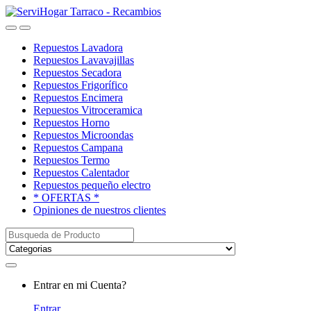
Saltar
saltar
a
al
Open
Close
navegación
contenido
Repuestos Lavadora
Repuestos Lavavajillas
Repuestos Secadora
Repuestos Frigorífico
Repuestos Encimera
Repuestos Vitroceramica
Repuestos Horno
Repuestos Microondas
Repuestos Campana
Repuestos Termo
Repuestos Calentador
Repuestos pequeño electro
* OFERTAS *
Opiniones de nuestros clientes
Buscar:
My
Entrar en mi Cuenta?
Account
Entrar