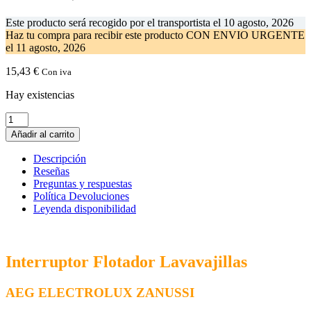
Este producto será recogido por el transportista el
10 agosto, 2026
Haz tu compra
para recibir este producto CON ENVIO URGENTE
el
11 agosto, 2026
15,43
€
Con iva
Hay existencias
Interuptor
Flotador
Añadir al carrito
Lavavajillas
ELECTROLUX
Descripción
140000565048
Reseñas
cantidad
Preguntas y respuestas
Política Devoluciones
Leyenda disponibilidad
Interruptor Flotador Lavavajillas
AEG ELECTROLUX ZANUSSI