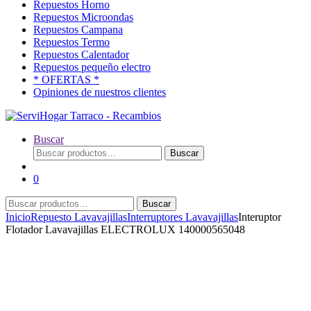
Repuestos Horno
Repuestos Microondas
Repuestos Campana
Repuestos Termo
Repuestos Calentador
Repuestos pequeño electro
* OFERTAS *
Opiniones de nuestros clientes
Buscar
Buscar
Buscar
por:
0
Buscar
Buscar
por:
Inicio
Repuesto Lavavajillas
Interruptores Lavavajillas
Interuptor
Flotador Lavavajillas ELECTROLUX 140000565048