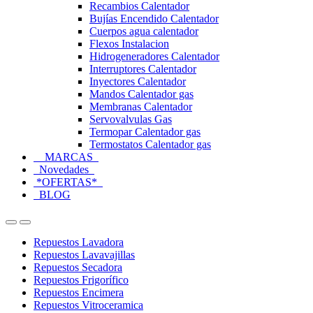
Recambios Calentador
Bujías Encendido Calentador
Cuerpos agua calentador
Flexos Instalacion
Hidrogeneradores Calentador
Interruptores Calentador
Inyectores Calentador
Mandos Calentador gas
Membranas Calentador
Servovalvulas Gas
Termopar Calentador gas
Termostatos Calentador gas
MARCAS
Novedades
*OFERTAS*
BLOG
Open
Close
Repuestos Lavadora
Repuestos Lavavajillas
Repuestos Secadora
Repuestos Frigorífico
Repuestos Encimera
Repuestos Vitroceramica