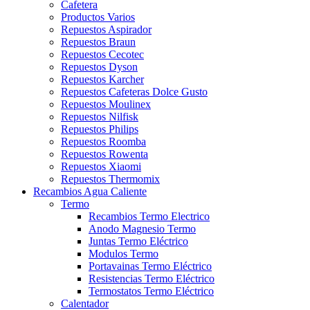
Cafetera
Productos Varios
Repuestos Aspirador
Repuestos Braun
Repuestos Cecotec
Repuestos Dyson
Repuestos Karcher
Repuestos Cafeteras Dolce Gusto
Repuestos Moulinex
Repuestos Nilfisk
Repuestos Philips
Repuestos Roomba
Repuestos Rowenta
Repuestos Xiaomi
Repuestos Thermomix
Recambios Agua Caliente
Termo
Recambios Termo Electrico
Anodo Magnesio Termo
Juntas Termo Eléctrico
Modulos Termo
Portavainas Termo Eléctrico
Resistencias Termo Eléctrico
Termostatos Termo Eléctrico
Calentador