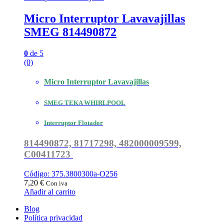
Micro Interruptor Lavavajillas
SMEG 814490872
0
de 5
(0)
Micro Interruptor Lavavajillas
SMEG TEKA WHIRLPOOL
Interruptor Flotador
814490872, 81717298, 482000009599,
C00411723
Código: 375.3800300a-O256
7,20
€
Con iva
Añadir al carrito
Blog
Política privacidad