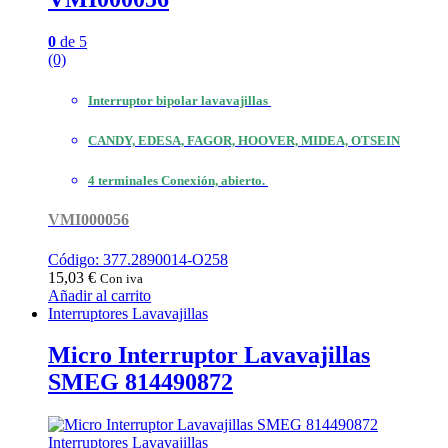
0
de 5
(0)
Interruptor bipolar lavavajillas
CANDY, EDESA, FAGOR, HOOVER, MIDEA, OTSEIN
4 terminales Conexión, abierto.
VMI000056
Código: 377.2890014-O258
15,03
€
Con iva
Añadir al carrito
Interruptores Lavavajillas
Micro Interruptor Lavavajillas
SMEG 814490872
Interruptores Lavavajillas