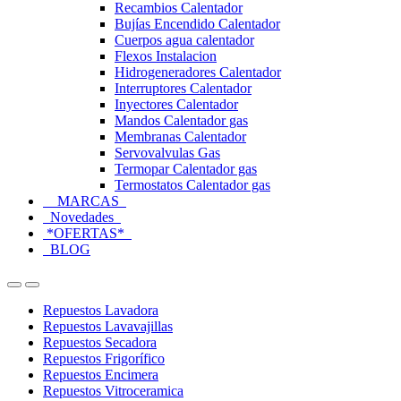
Recambios Calentador
Bujías Encendido Calentador
Cuerpos agua calentador
Flexos Instalacion
Hidrogeneradores Calentador
Interruptores Calentador
Inyectores Calentador
Mandos Calentador gas
Membranas Calentador
Servovalvulas Gas
Termopar Calentador gas
Termostatos Calentador gas
MARCAS
Novedades
*OFERTAS*
BLOG
Open
Close
Repuestos Lavadora
Repuestos Lavavajillas
Repuestos Secadora
Repuestos Frigorífico
Repuestos Encimera
Repuestos Vitroceramica