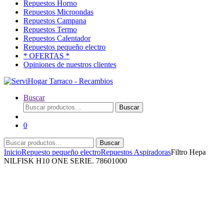
Repuestos Horno
Repuestos Microondas
Repuestos Campana
Repuestos Termo
Repuestos Calentador
Repuestos pequeño electro
* OFERTAS *
Opiniones de nuestros clientes
Buscar
Buscar
Buscar
por:
0
Buscar
Buscar
por:
Inicio
Repuesto pequeño electro
Repuestos Aspiradoras
Filtro Hepa
NILFISK H10 ONE SERIE. 78601000