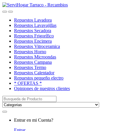
Saltar
saltar
a
al
Open
Close
navegación
contenido
Repuestos Lavadora
Repuestos Lavavajillas
Repuestos Secadora
Repuestos Frigorífico
Repuestos Encimera
Repuestos Vitroceramica
Repuestos Horno
Repuestos Microondas
Repuestos Campana
Repuestos Termo
Repuestos Calentador
Repuestos pequeño electro
* OFERTAS *
Opiniones de nuestros clientes
Buscar:
My
Entrar en mi Cuenta?
Account
Entrar