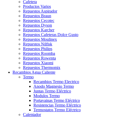
Cafetera
Productos Varios
Repuestos Aspirador
Repuestos Braun
Repuestos Cecotec
Repuestos Dyson
Repuestos Karcher
Repuestos Cafeteras Dolce Gusto
Repuestos Moulinex
Repuestos Nilfisk
Repuestos Philips
Repuestos Roomba
Repuestos Rowenta
Repuestos Xiaomi
Repuestos Thermomix
Recambios Agua Caliente
Termo
Recambios Termo Electrico
Anodo Magnesio Termo
Juntas Termo Eléctrico
Modulos Termo
Portavainas Termo Eléctrico
Resistencias Termo Eléctrico
Termostatos Termo Eléctrico
Calentador