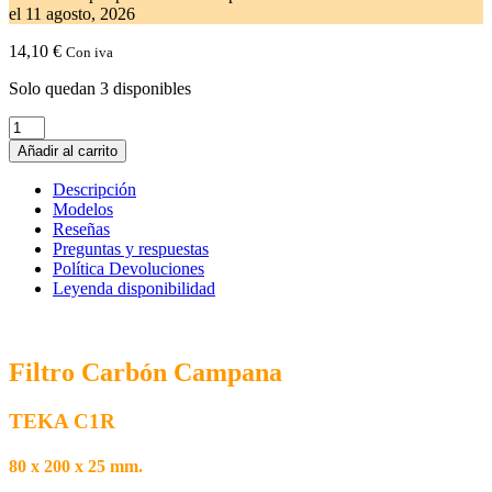
el
11 agosto, 2026
14,10
€
Con iva
Solo quedan 3 disponibles
Filtro
Carbon
Añadir al carrito
Campana
TEKA
Descripción
C1R
Modelos
80
Reseñas
x
Preguntas y respuestas
200
Política Devoluciones
x
Leyenda disponibilidad
25
mm.
61801238
cantidad
Filtro Carbón Campana
TEKA C1R
80 x 200 x 25 mm.