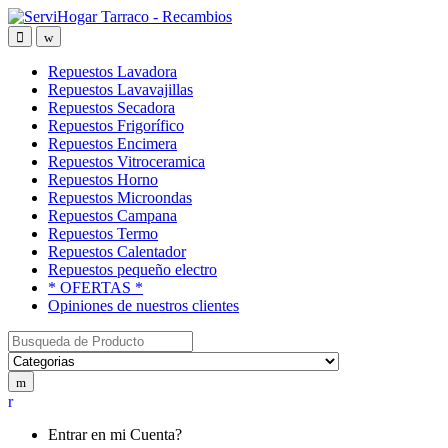
Saltar
saltar
a
al
Open
Close
navegación
contenido
Repuestos Lavadora
Repuestos Lavavajillas
Repuestos Secadora
Repuestos Frigorífico
Repuestos Encimera
Repuestos Vitroceramica
Repuestos Horno
Repuestos Microondas
Repuestos Campana
Repuestos Termo
Repuestos Calentador
Repuestos pequeño electro
* OFERTAS *
Opiniones de nuestros clientes
Buscar:
My
Account
Entrar en mi Cuenta?