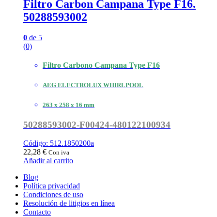
Filtro Carbon Campana Type F16.
50288593002
0
de 5
(0)
Filtro Carbono Campana Type F16
AEG ELECTROLUX WHIRLPOOL
263 x 258 x 16 mm
50288593002-F00424-480122100934
Código: 512.1850200a
22,28
€
Con iva
Añadir al carrito
Blog
Política privacidad
Condiciones de uso
Resolución de litigios en línea
Contacto