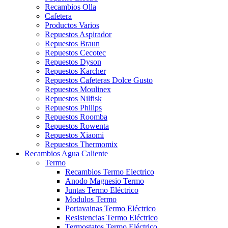
Recambios Olla
Cafetera
Productos Varios
Repuestos Aspirador
Repuestos Braun
Repuestos Cecotec
Repuestos Dyson
Repuestos Karcher
Repuestos Cafeteras Dolce Gusto
Repuestos Moulinex
Repuestos Nilfisk
Repuestos Philips
Repuestos Roomba
Repuestos Rowenta
Repuestos Xiaomi
Repuestos Thermomix
Recambios Agua Caliente
Termo
Recambios Termo Electrico
Anodo Magnesio Termo
Juntas Termo Eléctrico
Modulos Termo
Portavainas Termo Eléctrico
Resistencias Termo Eléctrico
Termostatos Termo Eléctrico