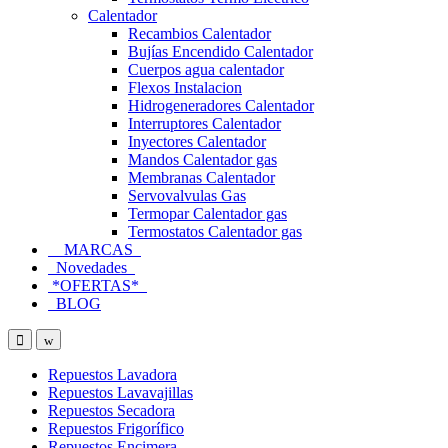
Calentador
Recambios Calentador
Bujías Encendido Calentador
Cuerpos agua calentador
Flexos Instalacion
Hidrogeneradores Calentador
Interruptores Calentador
Inyectores Calentador
Mandos Calentador gas
Membranas Calentador
Servovalvulas Gas
Termopar Calentador gas
Termostatos Calentador gas
MARCAS
Novedades
*OFERTAS*
BLOG
Open
Close
Repuestos Lavadora
Repuestos Lavavajillas
Repuestos Secadora
Repuestos Frigorífico
Repuestos Encimera