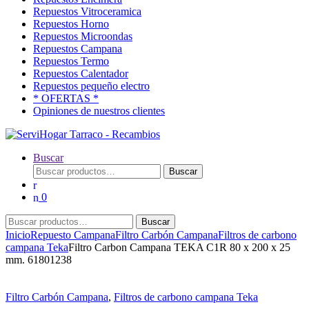
Repuestos Vitroceramica
Repuestos Horno
Repuestos Microondas
Repuestos Campana
Repuestos Termo
Repuestos Calentador
Repuestos pequeño electro
* OFERTAS *
Opiniones de nuestros clientes
Buscar
Buscar
Buscar
por:
0
Buscar
Buscar
por:
Inicio
Repuesto Campana
Filtro Carbón Campana
Filtros de carbono
campana Teka
Filtro Carbon Campana TEKA C1R 80 x 200 x 25
mm. 61801238
Filtro Carbón Campana
,
Filtros de carbono campana Teka