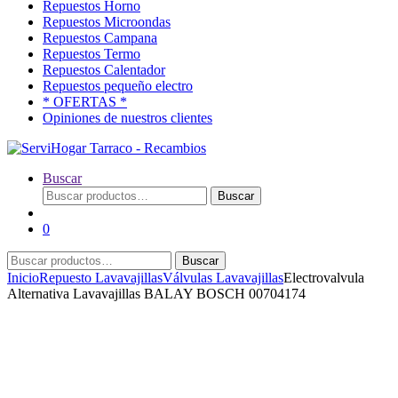
Repuestos Horno
Repuestos Microondas
Repuestos Campana
Repuestos Termo
Repuestos Calentador
Repuestos pequeño electro
* OFERTAS *
Opiniones de nuestros clientes
Buscar
Buscar
Buscar
por:
0
Buscar
Buscar
por:
Inicio
Repuesto Lavavajillas
Válvulas Lavavajillas
Electrovalvula
Alternativa Lavavajillas BALAY BOSCH 00704174