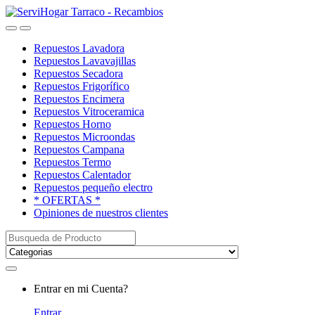
Saltar
saltar
a
al
Open
Close
navegación
contenido
Repuestos Lavadora
Repuestos Lavavajillas
Repuestos Secadora
Repuestos Frigorífico
Repuestos Encimera
Repuestos Vitroceramica
Repuestos Horno
Repuestos Microondas
Repuestos Campana
Repuestos Termo
Repuestos Calentador
Repuestos pequeño electro
* OFERTAS *
Opiniones de nuestros clientes
Buscar:
My
Entrar en mi Cuenta?
Account
Entrar