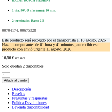
BALAY BOSCH SIEMENS
1 vía. 90º. Ø vías (mm): 10 mm.
2 terminales. Rasto 2.5
00704174, 00675328
Este producto será recogido por el transportista el
10 agosto, 2026
Haz tu compra antes de
01 hora y 41 minutos
para recibir este
producto con envió urgente
11 agosto, 2026
16,56
€
iva incl
Solo quedan 2 disponibles
Electrovalvula
Alternativa
Añadir al carrito
Lavavajillas
BALAY
Descripción
BOSCH
Reseñas
00704174
Preguntas y respuestas
cantidad
Política Devoluciones
Leyenda disponibilidad