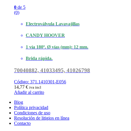
0
de 5
(0)
Electroválvula Lavavajillas
CANDY HOOVER
1 vía 180º. Ø vías (mm): 12 mm.
Brida rápida.
70040882, 41033495, 41026798
Código: 371.1410301-E056
14,77
€
iva incl
Añadir al carrito
Blog
Política privacidad
Condiciones de uso
Resolución de litigios en línea
Contacto