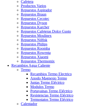
Cafetera
Productos Varios
Repuestos Aspirador
Repuestos Braun
Repuestos Cecotec
Repuestos Dyson
Repuestos Karcher
Repuestos Cafeteras Dolce Gusto
Repuestos Moulinex
Repuestos Nilfisk
Repuestos Philips
Repuestos Roomba
Repuestos Rowenta
Repuestos Xiaomi
Repuestos Thermomix
Recambios Agua Caliente
Termo
Recambios Termo Electrico
Anodo Magnesio Termo
Juntas Termo Eléctrico
Modulos Termo
Portavainas Termo Eléctrico
Resistencias Termo Eléctrico
Termostatos Termo Eléctrico
Calentador