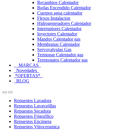
Recambios Calentador
Bujías Encendido Calentador
Cuerpos agua calentador
Flexos Instalacion
Hidrogeneradores Calentador
Interruptores Calentador
Inyectores Calentador
Mandos Calentador gas
Membranas Calentador
Servovalvulas Gas
Termopar Calentador gas
Termostatos Calentador gas
MARCAS
Novedades
*OFERTAS*
BLOG
Open
Close
Repuestos Lavadora
Repuestos Lavavajillas
Repuestos Secadora
Repuestos Frigorífico
Repuestos Encimera
Repuestos Vitroceramica