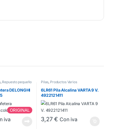
s
,
Repuesto pequeño
Pilas
,
Productos Varios
os Cafeteras Dolce
etera DELONGHI
6LR61 Pila Alcalina VARTA 9 V.
15
4922121411
ORIGINAL
3,27
€
n iva
Con iva