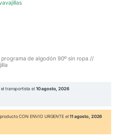
vavajillas
s programa de algodón 90º sin ropa //
illa
el transportista el
10 agosto, 2026
te producto CON ENVIO URGENTE el
11 agosto, 2026