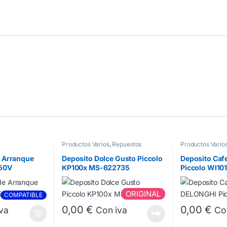
Productos Varios
,
Repuestos
Productos Vario
Cafeteras Dolce Gusto
electro
,
Repuest
Gusto
 Arranque
Deposito Dolce Gusto Piccolo
Deposito Caf
450V
KP100x MS-622735
Piccolo WI10
ORIGINAL
COMPATIBLE
0,00
€
0,00
€
va
Con iva
Co