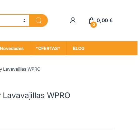
My Account
0,00
€
0
Novedades
*OFERTAS*
BLOG
y Lavavajillas WPRO
y Lavavajillas WPRO