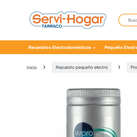
Saltar a navegación
saltar al contenido
Buscar:
Recambios Electrodomésticos
Pequeño Elect
Inicio
Repuesto pequeño electro
Pro