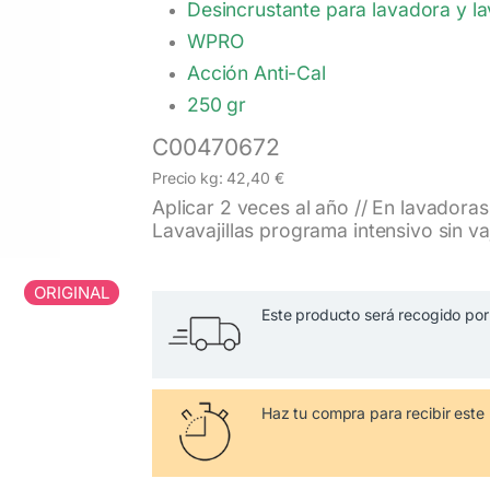
Desincrustante para lavadora y la
WPRO
Acción Anti-Cal
250 gr
C00470672
Precio kg: 42,40 €
Aplicar 2 veces al año // En lavadora
Lavavajillas programa intensivo sin vaj
ORIGINAL
Este producto será recogido por 
Haz tu compra
para recibir es