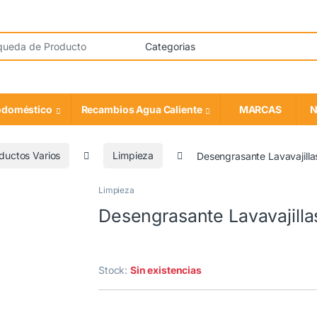
odoméstico
Recambios Agua Caliente
MARCAS
N
ductos Varios
Limpieza
Desengrasante Lavavajil
Limpieza
ORIGINAL
Desengrasante Lavavajil
Stock:
Sin existencias