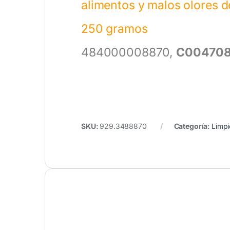
alimentos y malos olores d
250 gramos
484000008870,
C004708
SKU:
929.3488870
Categoría:
Limp