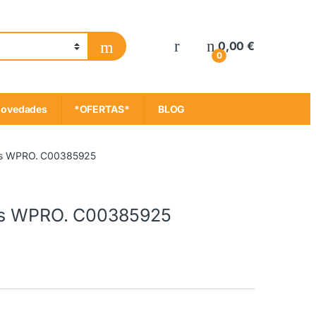
My Account
0,00
€
0
ovedades
*OFERTAS*
BLOG
las WPRO. C00385925
las WPRO. C00385925