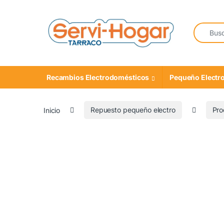
Saltar a navegación
saltar al contenido
Buscar:
Recambios Electrodomésticos
Pequeño Electr
Inicio
Repuesto pequeño electro
Pro