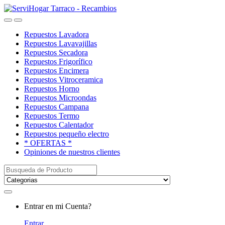
Saltar
saltar
a
al
Open
Close
navegación
contenido
Repuestos Lavadora
Repuestos Lavavajillas
Repuestos Secadora
Repuestos Frigorífico
Repuestos Encimera
Repuestos Vitroceramica
Repuestos Horno
Repuestos Microondas
Repuestos Campana
Repuestos Termo
Repuestos Calentador
Repuestos pequeño electro
* OFERTAS *
Opiniones de nuestros clientes
Buscar:
My
Entrar en mi Cuenta?
Account
Entrar