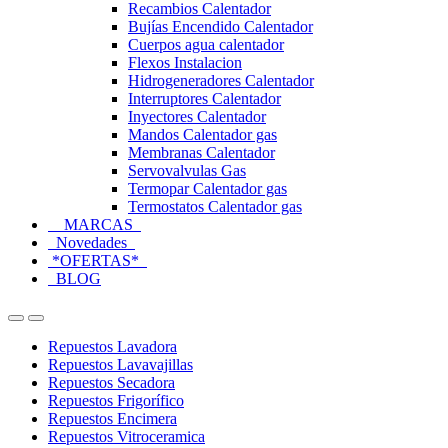
Recambios Calentador
Bujías Encendido Calentador
Cuerpos agua calentador
Flexos Instalacion
Hidrogeneradores Calentador
Interruptores Calentador
Inyectores Calentador
Mandos Calentador gas
Membranas Calentador
Servovalvulas Gas
Termopar Calentador gas
Termostatos Calentador gas
MARCAS
Novedades
*OFERTAS*
BLOG
Open
Close
Repuestos Lavadora
Repuestos Lavavajillas
Repuestos Secadora
Repuestos Frigorífico
Repuestos Encimera
Repuestos Vitroceramica