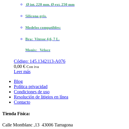
Ø int. 220 mm. Ø ext. 250 mm
Silicona gris.
Modelos compatibles:
Bra: Vitesse 4,6, 7 L.
Monix: Veloce
Código: 145.1342113-A076
0,00
€
Con iva
Leer más
Blog
Política privacidad
Condiciones de uso
Resolución de litigios en línea
Contacto
Tienda Física:
Calle Montblanc ,13 43006
Tarragona