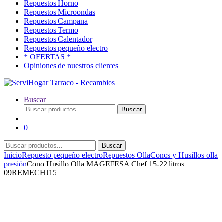
Repuestos Horno
Repuestos Microondas
Repuestos Campana
Repuestos Termo
Repuestos Calentador
Repuestos pequeño electro
* OFERTAS *
Opiniones de nuestros clientes
Buscar
Buscar
Buscar
por:
0
Buscar
Buscar
por:
Inicio
Repuesto pequeño electro
Repuestos Olla
Conos y Husillos olla
presión
Cono Husillo Olla MAGEFESA Chef 15-22 litros
09REMECHJ15