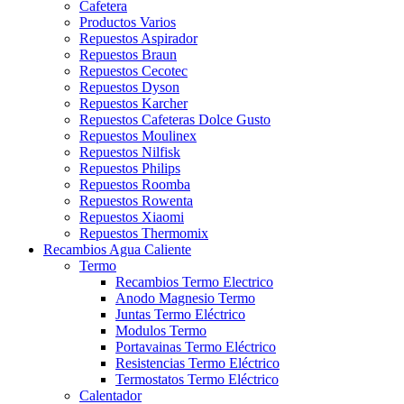
Cafetera
Productos Varios
Repuestos Aspirador
Repuestos Braun
Repuestos Cecotec
Repuestos Dyson
Repuestos Karcher
Repuestos Cafeteras Dolce Gusto
Repuestos Moulinex
Repuestos Nilfisk
Repuestos Philips
Repuestos Roomba
Repuestos Rowenta
Repuestos Xiaomi
Repuestos Thermomix
Recambios Agua Caliente
Termo
Recambios Termo Electrico
Anodo Magnesio Termo
Juntas Termo Eléctrico
Modulos Termo
Portavainas Termo Eléctrico
Resistencias Termo Eléctrico
Termostatos Termo Eléctrico
Calentador