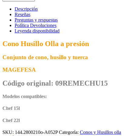
Husillo
Olla
Descripción
MAGEFESA
Reseñas
Chef
Preguntas y respuestas
15-
Política Devoluciones
22
Leyenda disponibilidad
litros
09REMECHJ15
Cono Husillo Olla a presión
cantidad
Conjunto de cono, husillo y tuerca
MAGEFESA
Código original: 09REMECHU15
Modelos compatibles:
Chef 15l
Chef 22l
SKU:
144.2800210o-A052P
Categoría:
Conos y Husillos olla