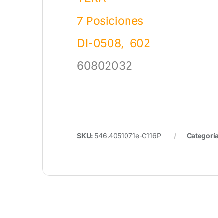
7 Posiciones
DI-0508, 602
60802032
SKU:
546.4051071e-C116P
Categorí