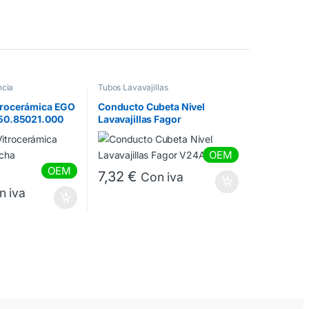
ncia
Tubos Lavavajillas
trocerámica EGO
Conducto Cubeta Nivel
 50.85021.000
Lavavajillas Fagor
V24A000Z0
OEM
OEM
7,32
€
Con iva
n iva