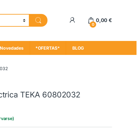
My Account
0,00
€
0
Novedades
*OFERTAS*
BLOG
2032
ctrica TEKA 60802032
rvarse)