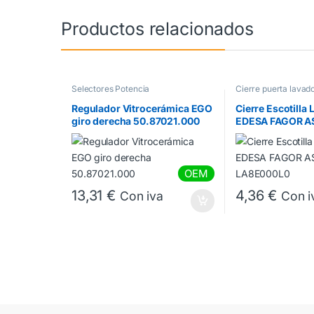
Productos relacionados
Selectores Potencia
Cierre puerta lavad
puerta lavadora Fag
Regulador Vitrocerámica EGO
Cierre Escotilla
giro derecha 50.87021.000
EDESA FAGOR AS
LA8E000L0
OEM
13,31
€
4,36
€
Con iva
Con i