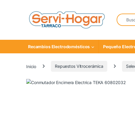
Saltar a navegación
saltar al contenido
Buscar:
Recambios Electrodomésticos
Pequeño Elect
Inicio
Repuestos Vitrocerámica
Sele