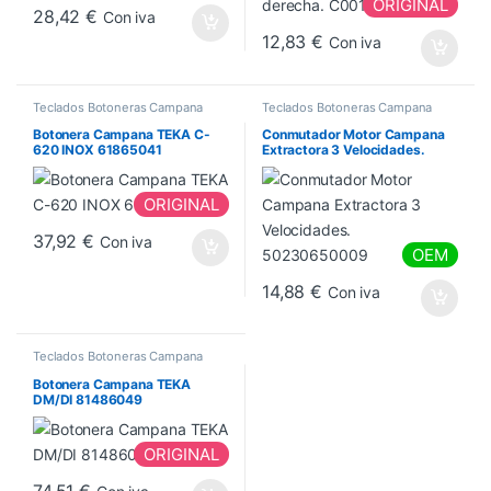
ORIGINAL
28,42
€
Con iva
12,83
€
Con iva
Teclados Botoneras Campana
Teclados Botoneras Campana
Botonera Campana TEKA C-
Conmutador Motor Campana
620 INOX 61865041
Extractora 3 Velocidades.
50230650009
ORIGINAL
37,92
€
Con iva
OEM
14,88
€
Con iva
Teclados Botoneras Campana
Botonera Campana TEKA
DM/DI 81486049
ORIGINAL
74,51
€