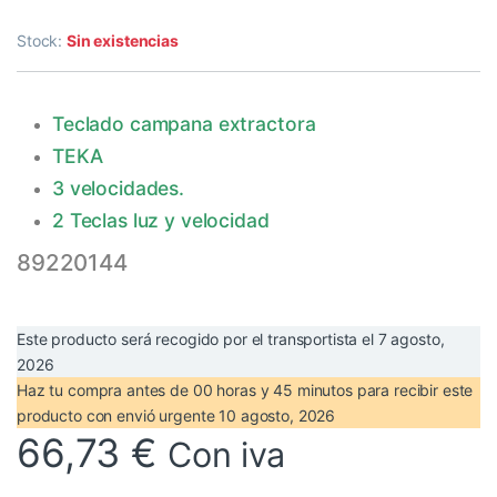
Stock:
Sin existencias
Teclado campana extractora
TEKA
3 velocidades.
2 Teclas luz y velocidad
89220144
Este producto será recogido por el transportista el
7 agosto,
2026
Haz tu compra antes de
00 horas y 45 minutos
para recibir este
producto con envió urgente
10 agosto, 2026
66,73
€
Con iva