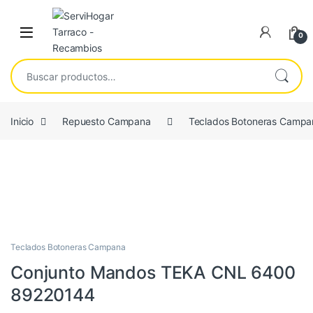
Saltar a navegación
saltar al contenido
Open
0
Buscar por:
Inicio
Repuesto Campana
Teclados Botoneras Campa
ORIGINAL
Teclados Botoneras Campana
Conjunto Mandos TEKA CNL 6400
89220144