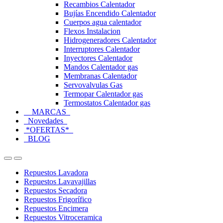
Recambios Calentador
Bujías Encendido Calentador
Cuerpos agua calentador
Flexos Instalacion
Hidrogeneradores Calentador
Interruptores Calentador
Inyectores Calentador
Mandos Calentador gas
Membranas Calentador
Servovalvulas Gas
Termopar Calentador gas
Termostatos Calentador gas
MARCAS
Novedades
*OFERTAS*
BLOG
Open
Close
Repuestos Lavadora
Repuestos Lavavajillas
Repuestos Secadora
Repuestos Frigorífico
Repuestos Encimera
Repuestos Vitroceramica