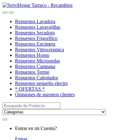
Saltar
saltar
a
al
Open
Close
navegación
contenido
Repuestos Lavadora
Repuestos Lavavajillas
Repuestos Secadora
Repuestos Frigorífico
Repuestos Encimera
Repuestos Vitroceramica
Repuestos Horno
Repuestos Microondas
Repuestos Campana
Repuestos Termo
Repuestos Calentador
Repuestos pequeño electro
* OFERTAS *
Opiniones de nuestros clientes
Buscar:
My
Entrar en mi Cuenta?
Account
Entrar