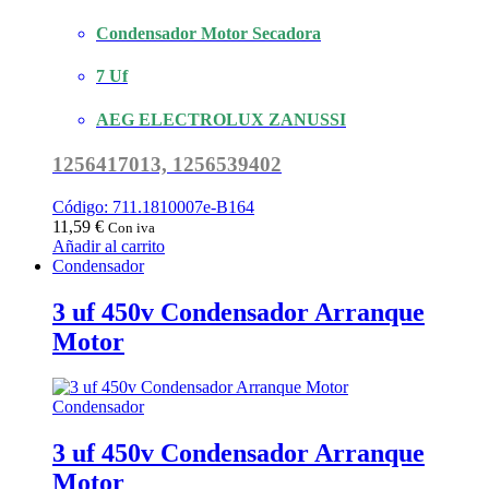
Condensador Motor Secadora
7 Uf
AEG ELECTROLUX ZANUSSI
1256417013, 1256539402
Código: 711.1810007e-B164
11,59
€
Con iva
Añadir al carrito
Condensador
3 uf 450v Condensador Arranque
Motor
Condensador
3 uf 450v Condensador Arranque
Motor