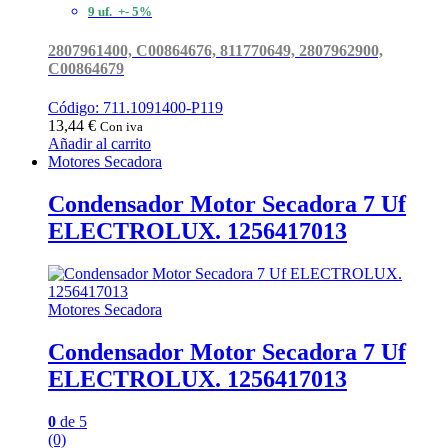
9 uf. +- 5%
2807961400, C00864676, 811770649, 2807962900,
C00864679
Código: 711.1091400-P119
13,44
€
Con iva
Añadir al carrito
Motores Secadora
Condensador Motor Secadora 7 Uf
ELECTROLUX. 1256417013
Motores Secadora
Condensador Motor Secadora 7 Uf
ELECTROLUX. 1256417013
0
de 5
(0)