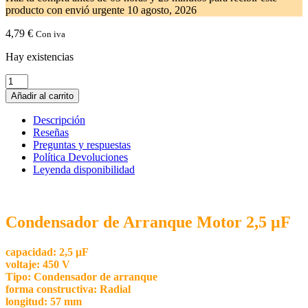
producto con envió urgente
10 agosto, 2026
4,79
€
Con iva
Hay existencias
Condensador
de
Añadir al carrito
Arranque
Motor
Descripción
2,5
Reseñas
450V
Preguntas y respuestas
cantidad
Política Devoluciones
Leyenda disponibilidad
Condensador de Arranque Motor 2,5 μF
capacidad: 2,5 μF
voltaje: 450 V
Tipo: Condensador de arranque
forma constructiva: Radial
longitud: 57 mm