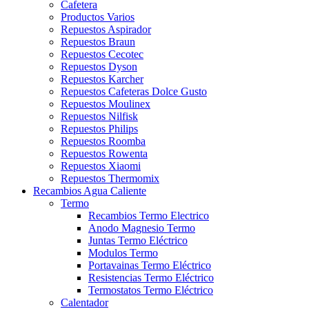
Cafetera
Productos Varios
Repuestos Aspirador
Repuestos Braun
Repuestos Cecotec
Repuestos Dyson
Repuestos Karcher
Repuestos Cafeteras Dolce Gusto
Repuestos Moulinex
Repuestos Nilfisk
Repuestos Philips
Repuestos Roomba
Repuestos Rowenta
Repuestos Xiaomi
Repuestos Thermomix
Recambios Agua Caliente
Termo
Recambios Termo Electrico
Anodo Magnesio Termo
Juntas Termo Eléctrico
Modulos Termo
Portavainas Termo Eléctrico
Resistencias Termo Eléctrico
Termostatos Termo Eléctrico
Calentador