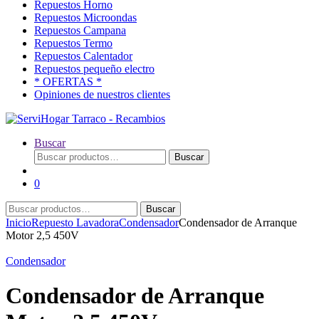
Repuestos Horno
Repuestos Microondas
Repuestos Campana
Repuestos Termo
Repuestos Calentador
Repuestos pequeño electro
* OFERTAS *
Opiniones de nuestros clientes
Buscar
Buscar
Buscar
por:
0
Buscar
Buscar
por:
Inicio
Repuesto Lavadora
Condensador
Condensador de Arranque
Motor 2,5 450V
Condensador
Condensador de Arranque