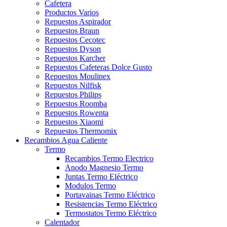
Cafetera
Productos Varios
Repuestos Aspirador
Repuestos Braun
Repuestos Cecotec
Repuestos Dyson
Repuestos Karcher
Repuestos Cafeteras Dolce Gusto
Repuestos Moulinex
Repuestos Nilfisk
Repuestos Philips
Repuestos Roomba
Repuestos Rowenta
Repuestos Xiaomi
Repuestos Thermomix
Recambios Agua Caliente
Termo
Recambios Termo Electrico
Anodo Magnesio Termo
Juntas Termo Eléctrico
Modulos Termo
Portavainas Termo Eléctrico
Resistencias Termo Eléctrico
Termostatos Termo Eléctrico
Calentador