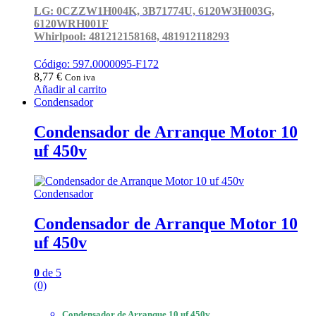
LG: 0CZZW1H004K, 3B71774U, 6120W3H003G,
6120WRH001F
Whirlpool: 481212158168, 481912118293
Código: 597.0000095-F172
8,77
€
Con iva
Añadir al carrito
Condensador
Condensador de Arranque Motor 10
uf 450v
Condensador
Condensador de Arranque Motor 10
uf 450v
0
de 5
(0)
Condensador de Arranque 10 uf 450v