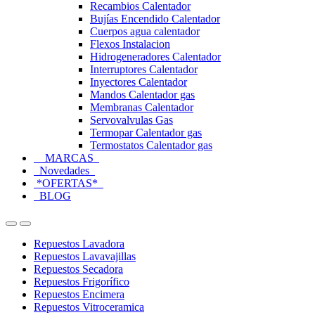
Recambios Calentador
Bujías Encendido Calentador
Cuerpos agua calentador
Flexos Instalacion
Hidrogeneradores Calentador
Interruptores Calentador
Inyectores Calentador
Mandos Calentador gas
Membranas Calentador
Servovalvulas Gas
Termopar Calentador gas
Termostatos Calentador gas
MARCAS
Novedades
*OFERTAS*
BLOG
Open
Close
Repuestos Lavadora
Repuestos Lavavajillas
Repuestos Secadora
Repuestos Frigorífico
Repuestos Encimera
Repuestos Vitroceramica