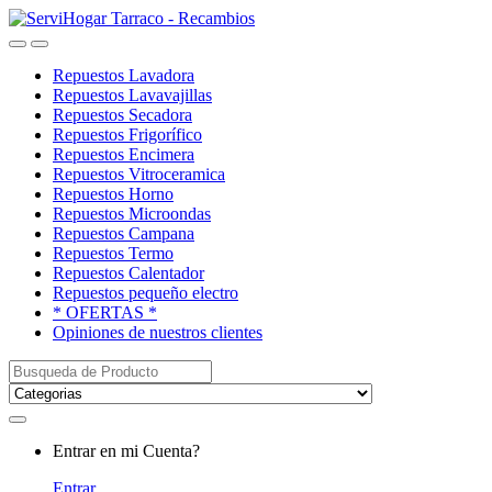
Saltar
saltar
a
al
Open
Close
navegación
contenido
Repuestos Lavadora
Repuestos Lavavajillas
Repuestos Secadora
Repuestos Frigorífico
Repuestos Encimera
Repuestos Vitroceramica
Repuestos Horno
Repuestos Microondas
Repuestos Campana
Repuestos Termo
Repuestos Calentador
Repuestos pequeño electro
* OFERTAS *
Opiniones de nuestros clientes
Buscar:
My
Entrar en mi Cuenta?
Account
Entrar