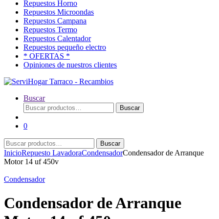
Repuestos Horno
Repuestos Microondas
Repuestos Campana
Repuestos Termo
Repuestos Calentador
Repuestos pequeño electro
* OFERTAS *
Opiniones de nuestros clientes
Buscar
Buscar
Buscar
por:
0
Buscar
Buscar
por:
Inicio
Repuesto Lavadora
Condensador
Condensador de Arranque
Motor 14 uf 450v
Condensador
Condensador de Arranque