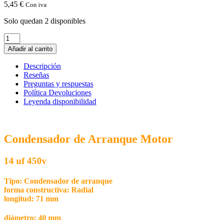
5,45
€
Con iva
Solo quedan 2 disponibles
Condensador
de
Añadir al carrito
Arranque
Motor
Descripción
14
Reseñas
uf
Preguntas y respuestas
450v
Política Devoluciones
cantidad
Leyenda disponibilidad
Condensador de Arranque Motor
14 uf 450v
Tipo: Condensador de arranque
forma constructiva: Radial
longitud: 71 mm
diámetro: 40 mm