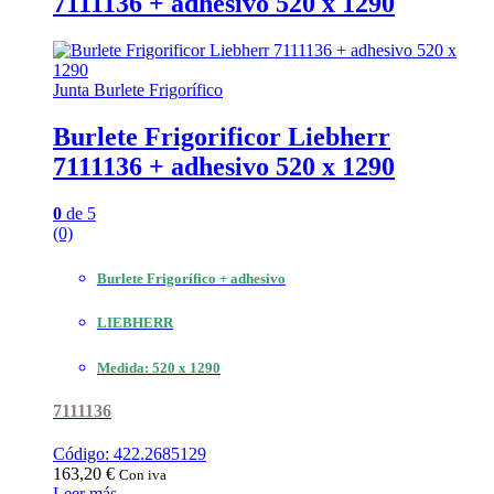
7111136 + adhesivo 520 x 1290
Junta Burlete Frigorífico
Burlete Frigorificor Liebherr
7111136 + adhesivo 520 x 1290
0
de 5
(0)
Burlete Frigorífico + adhesivo
LIEBHERR
Medida: 520 x 1290
7111136
Código: 422.2685129
163,20
€
Con iva
Leer más