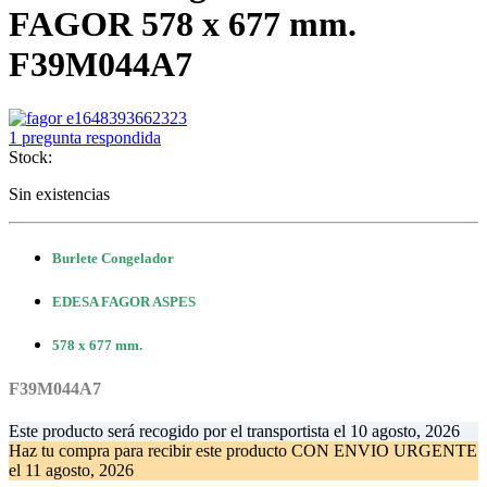
FAGOR 578 x 677 mm.
F39M044A7
1
pregunta respondida
Stock:
Sin existencias
Burlete Congelador
EDESA FAGOR ASPES
578 x 677 mm.
F39M044A7
Este producto será recogido por el transportista el
10 agosto, 2026
Haz tu compra
para recibir este producto CON ENVIO URGENTE
el
11 agosto, 2026