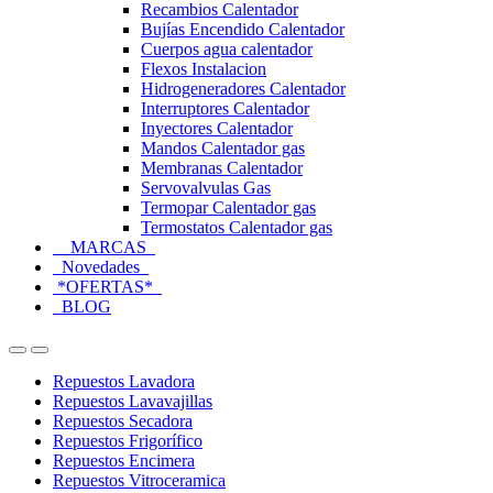
Recambios Calentador
Bujías Encendido Calentador
Cuerpos agua calentador
Flexos Instalacion
Hidrogeneradores Calentador
Interruptores Calentador
Inyectores Calentador
Mandos Calentador gas
Membranas Calentador
Servovalvulas Gas
Termopar Calentador gas
Termostatos Calentador gas
MARCAS
Novedades
*OFERTAS*
BLOG
Open
Close
Repuestos Lavadora
Repuestos Lavavajillas
Repuestos Secadora
Repuestos Frigorífico
Repuestos Encimera
Repuestos Vitroceramica