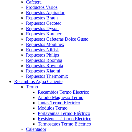
Cafetera
Productos Varios
Repuestos Aspirador
Repuestos Braun
Repuestos Cecotec
Repuestos Dyson
Repuestos Karcher
Repuestos Cafeteras Dolce Gusto
Repuestos Moulinex
Repuestos Nilfisk
Repuestos Philips
Repuestos Roomba
Repuestos Rowenta
Repuestos Xiaomi
Repuestos Thermomix
Recambios Agua Caliente
Termo
Recambios Termo Electrico
Anodo Magnesio Termo
Juntas Termo Eléctrico
Modulos Termo
Portavainas Termo Eléctrico
Resistencias Termo Eléctrico
Termostatos Termo Eléctrico
Calentador