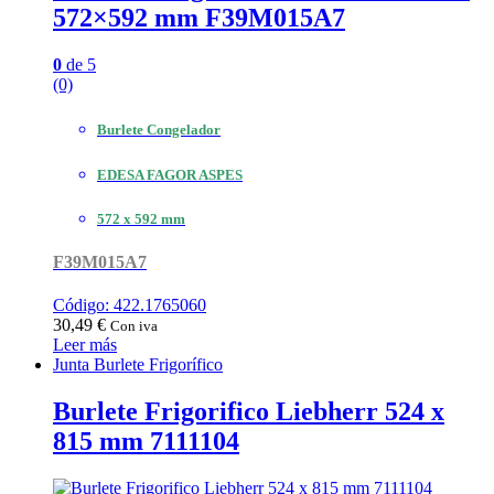
572×592 mm F39M015A7
0
de 5
(0)
Burlete Congelador
EDESA FAGOR ASPES
572 x 592 mm
F39M015A7
Código: 422.1765060
30,49
€
Con iva
Leer más
Junta Burlete Frigorífico
Burlete Frigorifico Liebherr 524 x
815 mm 7111104