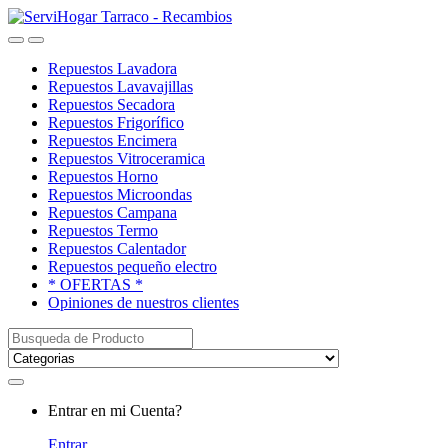
Saltar
saltar
a
al
Open
Close
navegación
contenido
Repuestos Lavadora
Repuestos Lavavajillas
Repuestos Secadora
Repuestos Frigorífico
Repuestos Encimera
Repuestos Vitroceramica
Repuestos Horno
Repuestos Microondas
Repuestos Campana
Repuestos Termo
Repuestos Calentador
Repuestos pequeño electro
* OFERTAS *
Opiniones de nuestros clientes
Buscar:
My
Entrar en mi Cuenta?
Account
Entrar