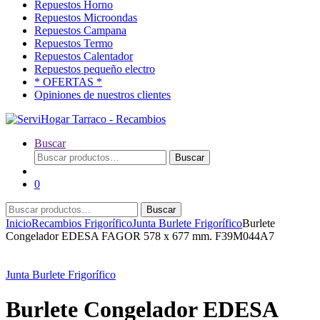
Repuestos Horno
Repuestos Microondas
Repuestos Campana
Repuestos Termo
Repuestos Calentador
Repuestos pequeño electro
* OFERTAS *
Opiniones de nuestros clientes
Buscar
Buscar
Buscar
por:
0
Buscar
Buscar
por:
Inicio
Recambios Frigorífico
Junta Burlete Frigorífico
Burlete
Congelador EDESA FAGOR 578 x 677 mm. F39M044A7
Junta Burlete Frigorífico
Burlete Congelador EDESA