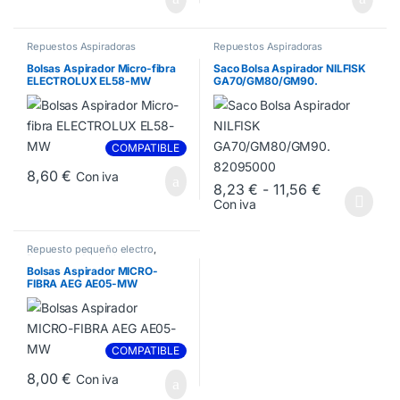
Repuestos Aspiradoras
Repuestos Aspiradoras
Bolsas Aspirador Micro-fibra
Saco Bolsa Aspirador NILFISK
ELECTROLUX EL58-MW
GA70/GM80/GM90.
82095000
COMPATIBLE
8,60
€
Con iva
Rango de pr
8,23
€
-
11,56
€
Con iva
Este producto tiene múltiples va
Repuesto pequeño electro
,
Repuestos Aspiradoras
Bolsas Aspirador MICRO-
FIBRA AEG AE05-MW
COMPATIBLE
8,00
€
Con iva