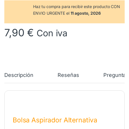
Haz tu compra
para recibir este producto CON
ENVIO URGENTE el
11 agosto, 2026
7,90
€
Con iva
Descripción
Reseñas
Preguntas
Bolsa Aspirador Alternativa