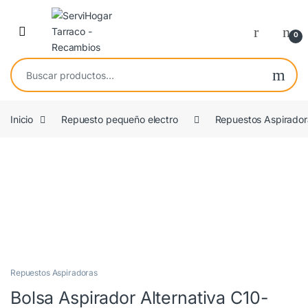
Saltar a navegación
saltar al contenido
Open
0
Buscar por:
Inicio
Repuesto pequeño electro
Repuestos Aspirador
COMPATIBLE
Repuestos Aspiradoras
Bolsa Aspirador Alternativa C10-