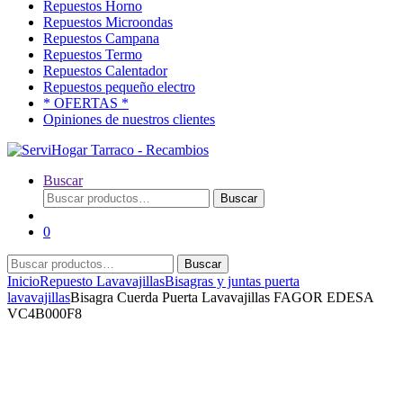
Repuestos Horno
Repuestos Microondas
Repuestos Campana
Repuestos Termo
Repuestos Calentador
Repuestos pequeño electro
* OFERTAS *
Opiniones de nuestros clientes
Buscar
Buscar
Buscar
por:
0
Buscar
Buscar
por:
Inicio
Repuesto Lavavajillas
Bisagras y juntas puerta
lavavajillas
Bisagra Cuerda Puerta Lavavajillas FAGOR EDESA
VC4B000F8