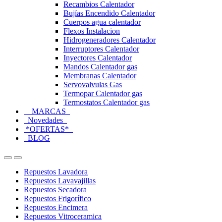
Recambios Calentador
Bujías Encendido Calentador
Cuerpos agua calentador
Flexos Instalacion
Hidrogeneradores Calentador
Interruptores Calentador
Inyectores Calentador
Mandos Calentador gas
Membranas Calentador
Servovalvulas Gas
Termopar Calentador gas
Termostatos Calentador gas
MARCAS
Novedades
*OFERTAS*
BLOG
Open
Close
Repuestos Lavadora
Repuestos Lavavajillas
Repuestos Secadora
Repuestos Frigorífico
Repuestos Encimera
Repuestos Vitroceramica