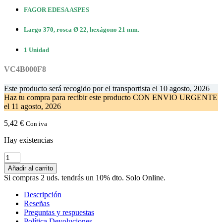
FAGOR EDESA ASPES
Largo 370, rosca Ø 22, hexágono 21 mm.
1 Unidad
VC4B000F8
Este producto será recogido por el transportista el
10 agosto, 2026
Haz tu compra
para recibir este producto CON ENVIO URGENTE
el
11 agosto, 2026
5,42
€
Con iva
Hay existencias
Bisagra
Cuerda
Añadir al carrito
Puerta
Si compras 2 uds. tendrás un 10% dto. Solo Online.
Lavavajillas
FAGOR
Descripción
EDESA
Reseñas
VC4B000F8
Preguntas y respuestas
cantidad
Política Devoluciones