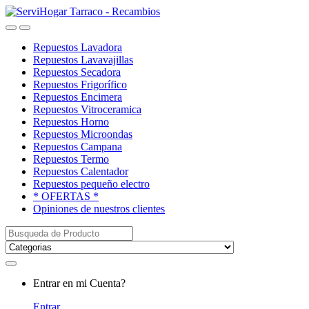
Saltar
saltar
a
al
Open
Close
navegación
contenido
Repuestos Lavadora
Repuestos Lavavajillas
Repuestos Secadora
Repuestos Frigorífico
Repuestos Encimera
Repuestos Vitroceramica
Repuestos Horno
Repuestos Microondas
Repuestos Campana
Repuestos Termo
Repuestos Calentador
Repuestos pequeño electro
* OFERTAS *
Opiniones de nuestros clientes
Buscar:
My
Entrar en mi Cuenta?
Account
Entrar