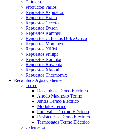
Cafetera
Productos Varios
Repuestos Aspirador
Repuestos Braun
Repuestos Cecotec
Repuestos Dyson
Repuestos Karcher
Repuestos Cafeteras Dolce Gusto
Repuestos Moulinex
Repuestos Nilfisk
Repuestos Philips
Repuestos Roomba
Repuestos Rowenta
Repuestos Xiaomi
Repuestos Thermomix
Recambios Agua Caliente
Termo
Recambios Termo Electrico
Anodo Magnesio Termo
Juntas Termo Eléctrico
Modulos Termo
Portavainas Termo Eléctrico
Resistencias Termo Eléctrico
Termostatos Termo Eléctrico
Calentador