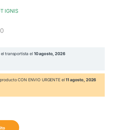
 IGNIS
00
el transportista el
10 agosto, 2026
te producto CON ENVIO URGENTE el
11 agosto, 2026
00600 cantidad
ito