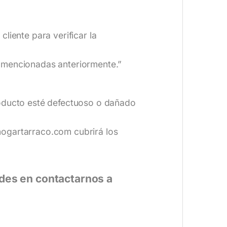
liente para verificar la
n mencionadas anteriormente.”
roducto esté defectuoso o dañado
hogartarraco.com
cubrirá los
udes en contactarnos a