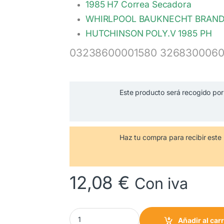
1985 H7 Correa Secadora
WHIRLPOOL BAUKNECHT BRANDT
HUTCHINSON POLY.V 1985 PH
03238600001580 326830006
Este producto será recogido por 
Haz tu compra
para recibir es
12,08
€
Con iva
1985 H7 Correa Secadora WHIRLPOOL 326830
Añadir al carr