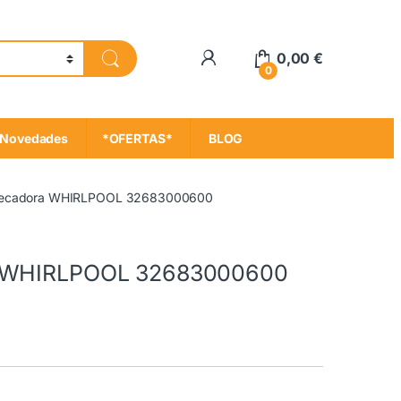
My Account
0,00
€
0
Novedades
*OFERTAS*
BLOG
 Secadora WHIRLPOOL 32683000600
a WHIRLPOOL 32683000600