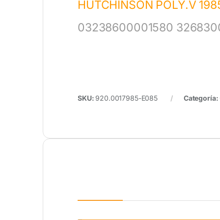
HUTCHINSON POLY.V 198
03238600001580 326830
SKU:
920.0017985-E085
Categoría: