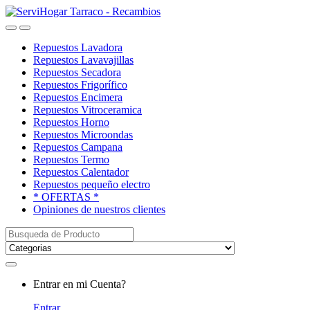
Saltar
saltar
a
al
Open
Close
navegación
contenido
Repuestos Lavadora
Repuestos Lavavajillas
Repuestos Secadora
Repuestos Frigorífico
Repuestos Encimera
Repuestos Vitroceramica
Repuestos Horno
Repuestos Microondas
Repuestos Campana
Repuestos Termo
Repuestos Calentador
Repuestos pequeño electro
* OFERTAS *
Opiniones de nuestros clientes
Buscar:
My
Entrar en mi Cuenta?
Account
Entrar