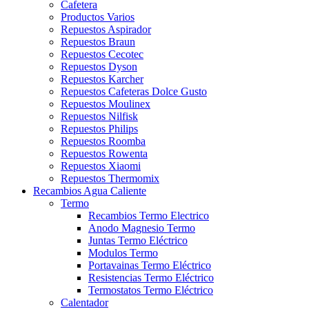
Cafetera
Productos Varios
Repuestos Aspirador
Repuestos Braun
Repuestos Cecotec
Repuestos Dyson
Repuestos Karcher
Repuestos Cafeteras Dolce Gusto
Repuestos Moulinex
Repuestos Nilfisk
Repuestos Philips
Repuestos Roomba
Repuestos Rowenta
Repuestos Xiaomi
Repuestos Thermomix
Recambios Agua Caliente
Termo
Recambios Termo Electrico
Anodo Magnesio Termo
Juntas Termo Eléctrico
Modulos Termo
Portavainas Termo Eléctrico
Resistencias Termo Eléctrico
Termostatos Termo Eléctrico
Calentador