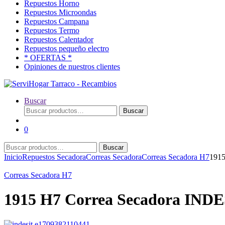
Repuestos Horno
Repuestos Microondas
Repuestos Campana
Repuestos Termo
Repuestos Calentador
Repuestos pequeño electro
* OFERTAS *
Opiniones de nuestros clientes
Buscar
Buscar
Buscar
por:
0
Buscar
Buscar
por:
Inicio
Repuestos Secadora
Correas Secadora
Correas Secadora H7
1915
Correas Secadora H7
1915 H7 Correa Secadora IND