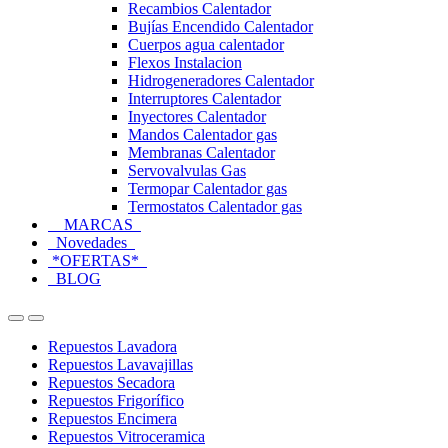
Recambios Calentador
Bujías Encendido Calentador
Cuerpos agua calentador
Flexos Instalacion
Hidrogeneradores Calentador
Interruptores Calentador
Inyectores Calentador
Mandos Calentador gas
Membranas Calentador
Servovalvulas Gas
Termopar Calentador gas
Termostatos Calentador gas
MARCAS
Novedades
*OFERTAS*
BLOG
Open
Close
Repuestos Lavadora
Repuestos Lavavajillas
Repuestos Secadora
Repuestos Frigorífico
Repuestos Encimera
Repuestos Vitroceramica