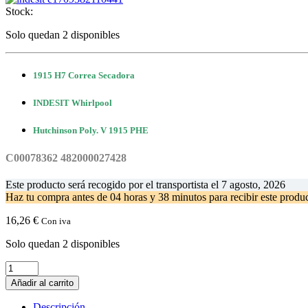
Stock:
Solo quedan 2 disponibles
1915 H7 Correa Secadora
INDESIT Whirlpool
Hutchinson Poly. V 1915 PHE
C00078362 482000027428
Este producto será recogido por el transportista el
7 agosto, 2026
Haz tu compra antes de
04 horas y 38 minutos
para recibir este prod
16,26
€
Con iva
Solo quedan 2 disponibles
1915
H7
Añadir al carrito
Correa
Secadora
Descripción