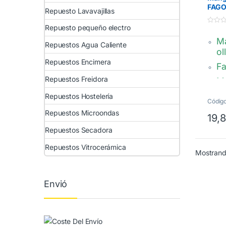
FAGO
Repuesto Lavavajillas
comp
Repuesto pequeño electro
0
d
Ma
e
Repuestos Agua Caliente
5
ol
Repuestos Encimera
F
Repuestos Freidora
Mo
Ma
Repuestos Hostelería
Código
vá
Repuestos Microondas
C
19,
H
Repuestos Secadora
to
Repuestos Vitrocerámica
av
Mostrando
bl
M1
Envió