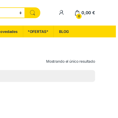
My Account
0,00
€
0
ovedades
*OFERTAS*
BLOG
Mostrando el único resultado