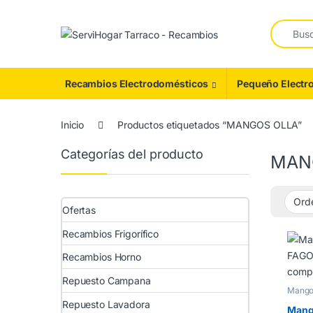
Saltar a navegación
saltar al contenido
Buscar:
Recambios Electrodomésticos
Pequeño Electr
Inicio
Productos etiquetados “MANGOS OLLA”
Categorías del producto
MAN
Ofertas
Recambios Frigorífico
Recambios Horno
Repuesto Campana
Mangos
Repuesto Lavadora
Mango