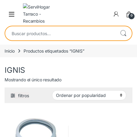
Saltar a navegación
saltar al contenido
Open
0
Buscar por:
Inicio
Productos etiquetados “IGNIS”
IGNIS
Mostrando el único resultado
filtros