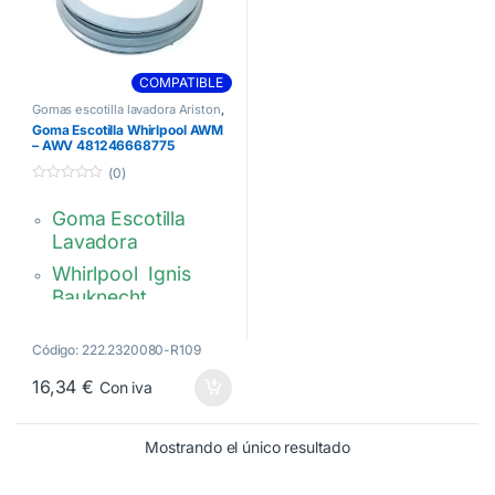
COMPATIBLE
Gomas escotilla lavadora Ariston
,
Gomas escotilla lavadora Indesit
,
Goma Escotilla Whirlpool AWM
Gomas escotilla lavadora
– AWV 481246668775
Whirlpool
(0)
0
d
Goma Escotilla
e
5
Lavadora
Whirlpool Ignis
Bauknecht
Ø lado cuba: 320
mm
Código: 222.2320080-R109
Ø lado mueble: 320
16,34
€
Con iva
mm
Altura de la goma:
Mostrando el único resultado
60 mm