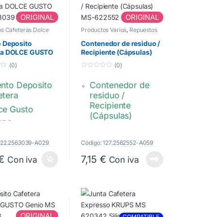
2100, XN 2105
ORIGINAL
ORIGINAL
N 2107
s Cafeteras Dolce
Productos Varios
,
Repuestos
0039142
Cafeteras Dolce Gusto
o Deposito
Contenedor de residuo /
ra DOLCE GUSTO
Recipiente (Cápsulas)
3039
MS-622552
(0)
(0)
0
d
ento Deposito
Contenedor de
e
5
etera
residuo /
Recipiente
ce Gusto
(Cápsulas)
UPS
DOLCE GUSTO Y
LONGHI
NESPRESO
 122.2563039-A029
Código: 127.2562552-A059
elos Genio
MS-622552
€
7,15
€
Con iva
Con iva
23039,
M JOSE
R sole
23039
30/06/2026
29/06/2026
ecambios originales
Top tots els recanvis
ORIGINAL
COMPATIBLE