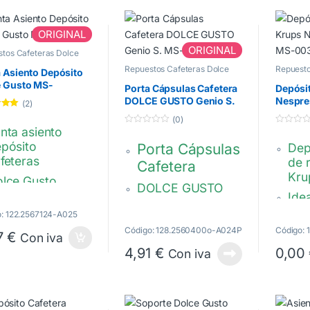
ORIGINAL
ORIGINAL
tos Cafeteras Dolce
Repuestos Cafeteras Dolce
Repuesto
 Asiento Depósito
Gusto
Gusto
e Gusto MS-
Porta Cápsulas Cafetera
Depósit
124
DOLCE GUSTO Genio S.
Nespre
(2)
MS-625000
00391
o con
(0)
 5
nta asiento
0
0
d
d
pósito
Porta Cápsulas
Dep
e
e
5
5
feteras
de 
Cafetera
Kru
lce Gusto
DOLCE GUSTO
Idea
RUPS
Genio S, Genio S
caf
ELONGHI
o: 122.2567124-A025
plus , Genio S
Nes
Código: 128.2560400o-A024P
Código: 
0907124,
7
€
touch
Con iva
Ess
4,91
€
0,00
-623712
Con iva
MS-625000
XN 
200
XN 
200