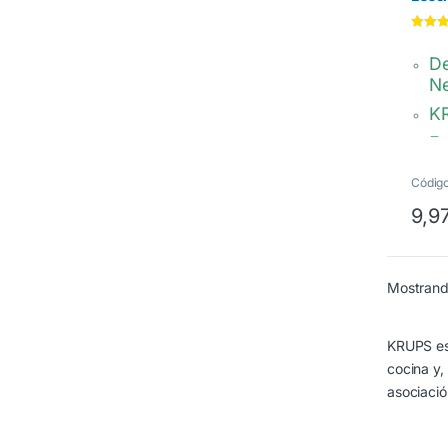
6243
Valorad
5.00
de
De
N
K
Es
MS
Códig
9,9
Mostrand
KRUPS es 
cocina y,
asociaci