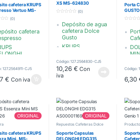
salga por los
XS MS-624830
ito cafetera KRUPS
Porta 
extremos de la
resso Vertuo MS-
GUSTO 
(0)
junta.
11
KP120 
0
(0)
d
MS-622718,
Depósito de agua
0
e
d
5
cafetera Dolce
pósito cafetera
Por
AS13200236
e
5
Gusto
espresso
Caf
KRUPS
RUPS
DO
DELONGHI
ELONGHI
MI
AGIMIX
PICCOLO XS
Código: 127.2564830-CJ5
Mar
10,26
€
Con
rtuo next
DEL
: 127.2564911-CJ5
Código:
Capacidad 800ml.
iva
-624911
Col
57
€
6,30
Con iva
Transparente.
La 
MS-624830
Aut
DOL
KP1
ORIGINAL
ORIGINAL
305
ra
Repuestos Cafeteras Dolce
Producto
MS-
Gusto
Cafetera
ito cafetera KRUPS
Soporte Capsulas
Soport
za Mini. MS-
DELONGHI EDG315
Cafete