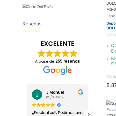
Repues
Gusto
Reseñas
Depós
DOLC
Infi
0
EXCELENTE
d
De
e
5
Do
K
A base de
255 reseñas
D
Ca
li
Código
Pl
8,8
tr
J Manuel
E
MS
05/08/2026
23
¡¡Excelentes!!, Pedimos una
Personal