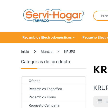
Saltar a navegación
saltar al contenido
Buscar:
Recambios Electrodomésticos
Pequeño Elect
Inicio
Marcas
KRUPS
Categorías del producto
Ofertas
KRU
Recambios Frigorífico
Recambios Horno
Repuesto Campana