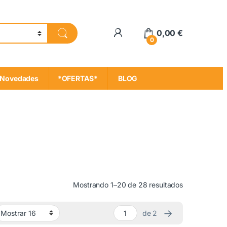
My Account
0,00
€
0
Novedades
*OFERTAS*
BLOG
Ordenado por
Mostrando 1–20 de 28 resultados
→
de 2