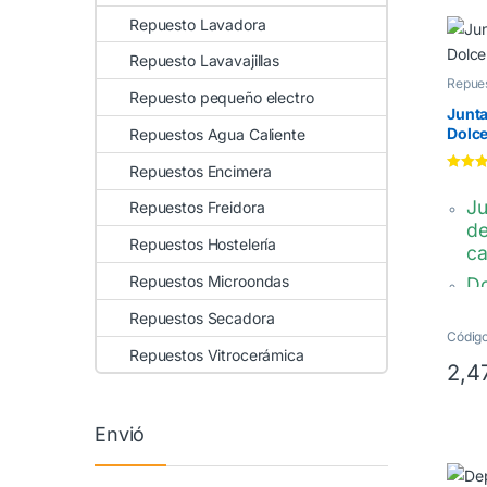
Repuesto Lavadora
Repuesto Lavavajillas
Repues
Gusto
Repuesto pequeño electro
Junta
Dolc
Repuestos Agua Caliente
0907
Repuestos Encimera
Valorad
5.00
de
Ju
Repuestos Freidora
de
Repuestos Hostelería
ca
Repuestos Microondas
Do
K
Repuestos Secadora
D
Códig
Repuestos Vitrocerámica
MS-
2,4
MS
Envió