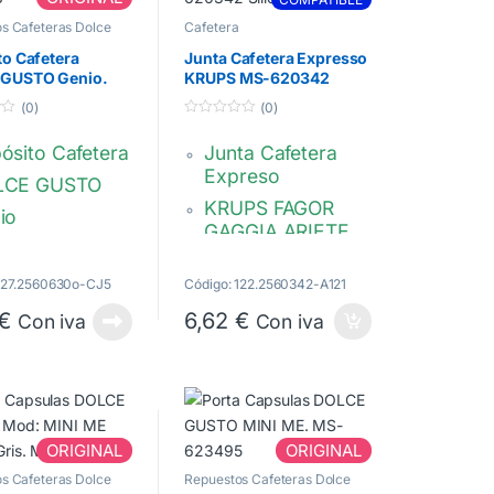
Buen servicio y muy
s Cafeteras Dolce
Cafetera
ápido.
to Cafetera
Junta Cafetera Expresso
GUSTO Genio.
KRUPS MS-620342
3038
Silicona
(0)
(0)
0
d
ósito Cafetera
Junta Cafetera
e
5
Expreso
LCE GUSTO
KRUPS FAGOR
io
GAGGIA ARIETE
623038
Diámetro: 58 mm
Grosor: 7 mm
 127.2560630o-CJ5
Código: 122.2560342-A121
Silicona
€
6,62
€
Con iva
Con iva
Calidad
Compatible
MS-620342,
M18804074,
ORIGINAL
ORIGINAL
4930037000
s Cafeteras Dolce
Repuestos Cafeteras Dolce
Gusto