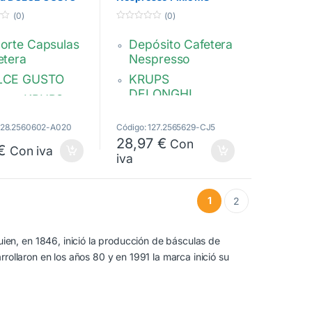
1 y 2. MS-623037
0067944
(0)
(0)
0
d
orte Capsulas
Depósito Cafetera
e
5
etera
Nespresso
LCE GUSTO
KRUPS
DELONGHI
cas KRUPS –
LONGHI
Sólo compatible
modelo Pixie
 128.2560602-A020
Código: 127.2565629-CJ5
io 1 y 2.
28,97
€
Con
MS-0067944,
€
Con iva
23037 –
iva
ES0067944,
74
505695
1
2
n, en 1846, inició la producción de básculas de
rollaron en los años 80 y en 1991 la marca inició su