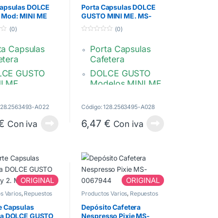
Capsulas DOLCE
Porta Capsulas DOLCE
Mod: MINI ME
GUSTO MINI ME. MS-
Gris. MS623493
623495
(0)
(0)
0
d
ta Capsulas
Porta Capsulas
e
5
etera
Cafetera
LCE GUSTO
DOLCE GUSTO
NI ME
Modelos MINI ME
cas KRUPS o
Marca KRUPS O
ONGHI,
DELONGHI
 128.2563493-A022
Código: 128.2563495-A028
or Gris
LA AUTOMATICA
€
6,47
€
Con iva
Con iva
DE DOLCE
Cafetera
GUSTO.
omática
CE GUSTO.
KP120 DELONGUI
305
20 DELONGUI
ORIGINAL
ORIGINAL
MS-623495
s Varios
,
Repuestos
Productos Varios
,
Repuestos
623493
s Dolce Gusto
Cafeteras Dolce Gusto
e Capsulas
Depósito Cafetera
ra DOLCE GUSTO
Nespresso Pixie MS-