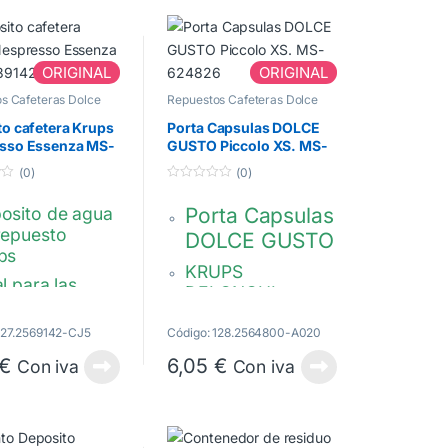
ORIGINAL
ORIGINAL
s Cafeteras Dolce
Repuestos Cafeteras Dolce
Gusto
o cafetera Krups
Porta Capsulas DOLCE
sso Essenza MS-
GUSTO Piccolo XS. MS-
42
624826
(0)
(0)
0
d
osito de agua
Porta Capsulas
e
5
repuesto
DOLCE GUSTO
ps
KRUPS
l para las
DELONGHI
eteras
Piccolo XS.
presso Krups
127.2569142-CJ5
Código: 128.2564800-A020
enza XN Serie
MS-624826,
€
6,05
€
Con iva
Con iva
2000, XN
WI1862
1, XN 2005,
2006, XN
8, XN 2009,