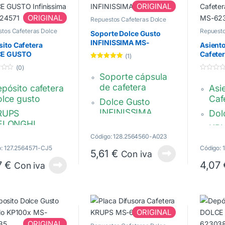
ORIGINAL
XN 
ORIGINAL
y X
Repuestos Cafeteras Dolce
Gusto
tos Cafeteras Dolce
Repuesto
Soporte Dolce Gusto
MS-
Gusto
INFINISSIMA MS-
ito Cafetera
Asient
624560
E GUSTO
Cafete
(1)
nissima MS-624571
MS-62
Valorado con
(0)
5.00
de 5
Soporte cápsula
0
d
de cafetera
pósito cafetera
Asi
e
5
lce gusto
Caf
Dolce Gusto
INFINISSIMA
RUPS
Dol
ELONGHI
Monodosis
KR
Código: 128.2564560-A023
pacidad 1,2
DE
KRUPS –
tros.
: 127.2564571-CJ5
Código:
DELONGHI
5,61
€
Mod
Con iva
ástico
7
€
4,07
Con iva
Se limpia con
MS-6
ansparente.
agua jabonosa y
 Navarro
G HCC
MS6
se enjuaga bajo el
-624571
/07/2026
23/07/2026
chorro de agua.
ORIGINAL
MS-624560
 amable y
Después de buscar en
R
ORIGINAL