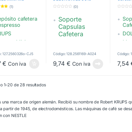
26
AS00001169
Genio 
(1)
(0)
o con
0
0
 5
d
d
pósito cafetera
Soporte
Sop
e
e
5
5
espresso
Caf
Capsulas
RUPS
Cafetera
DO
senza Mini
Mar
DELONGHI
DE
-624326
Genio plus
o: 127.2560326o-CJ5
Código: 128.2561169-A024
Código:
Gen
AS00001169
7
€
9,74
€
7,54
Con iva
Con iva
MS-6
WI12
Ordenado por popularidad
o 1–20 de 28 resultados
una marca de origen alemán. Recibió su nombre de Robert KRUPS quie
 a partir de 1945, de electrodomésticos. Las máquinas de café se desar
ón con NESTLE