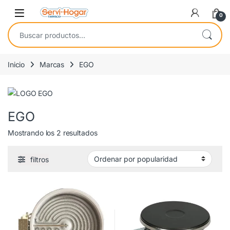
Saltar a navegación
saltar al contenido
Open
0
Buscar por:
Inicio
Marcas
EGO
EGO
Ordenado por popularidad
Mostrando los 2 resultados
filtros