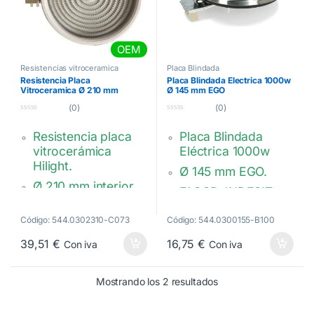
OEM
Resistencias vitroceramica
Placa Blindada
Resistencia Placa
Placa Blindada Electrica 1000w
Vitroceramica Ø 210 mm
Ø 145 mm EGO
2300w.
(0)
(0)
0
0
d
d
Resistencia placa
Placa Blindada
e
e
5
5
vitrocerámica
Eléctrica 1000w
Hilight.
Ø 145 mm EGO.
Ø 210 mm interior.
FAGOR, INDESIT,
Ø 230 mm exterior.
TEKA, WHIRLPOOL,
ARISTON, BALAY,
Código: 544.0302310-C073
Código: 544.0300155-B100
EGO 10.51111.004
EDESA, THOR…
39,51
€
16,75
€
Con iva
Con iva
2300W 230V.
00674278,
Ordenado por popula
Mostrando los 2 resultados
3740637214,
C69D002A0,